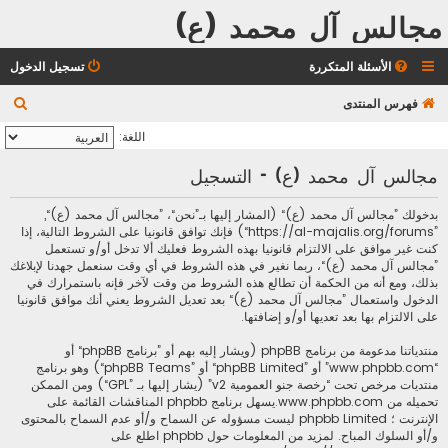
مجالس آل محمد (ع)
الأسئلة المتكررة
تسجيل الدخول
ب
فهرس المنتدى
ح
اللغة:
ث
مجالس آل محمد (ع) - التسجيل
بدخولك ”مجالس آل محمد (ع)“ (المشار إليها بـ”نحن“، ”مجالس آل محمد (ع)“,
”https://al-majalis.org/forums“) فإنك توافق قانونيا على الشروط التالية، إذا
كنت غير موافق على الالتزام قانونيا بهذه الشروط فعليك ألا تدخل أو/و تستعمل
”مجالس آل محمد (ع)“، ربما نغير في هذه الشروط في أي وقت سنعمل جهدنا لإبلاغك
بذلك، ومع أنه من الحكمة أن تطالع هذه الشروط من وقت لآخر فإنه باستمرارك في
الدخول واستعمال ”مجالس آل محمد (ع)“ بعد تعديل الشروط يعني أنك موافق قانونيا
على الالتزام بها بعد تعديها أو/و إضافتها.
منتدياتنا مدعومة من برنامج phpBB (ويشار إليه بهم أو ”برنامج phpBB“ أو
“www.phpbb.com” أو ”phpBB Limited“ أو ”phpBB Teams“) وهو برنامج
منتديات مرخص تحت “
رخصة جنو العمومية v2
” (يشار إليها بـ ”GPL“) ومن الممكن
تحميله من
www.phpbb.com
.يسهل برنامج phpbb المناقشات القائمة على
الإنترنت ؛ phpbb Limited ليست مسؤوله عن السماح و/أو عدم السماح بالمحتوى
و/أو السلوك المباح. لمزيد من المعلومات حول phpbb اطلع على