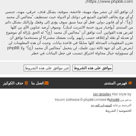
.
https://www.phpbb.com/
أن توافق أنك لن تنشر مواد مهينة، فاحشة، سوقية، بشكل قذف، عرقي، مهدد، جنسي
أو أي نوع يخالف القانون المتبع في دولتك أو الدولة حيث تستظيف ”مجالس آل محمد
(ع)“، أو أي قانون دولي. فعل أي مما سبق سوف يؤدي إلى وقفك وإزالتك بشكل دائم
من المنتدى (وإخبار مزود خدمة الانترنت لديك). وسوف تُرصد عناوين الآي بي كلها
لفرض هذه القوانين. أنت توافق أن ”مجالس آل محمد (ع)“ له الحق بإزالة أي موضوع
أو تعديله أو نقله أو إغلاقه حسب رأيهم. وأنت بصفتك مشتركا أو مستخدما توافق أن
تخزن المعلومات المدخلة كلها سابقًا في قاعدة بيانات. وحيث أن هذه المعلومات لن
تُـعرض إلى أي جهة ثالثة دون علمك، لن يتحمل ”مجالس آل محمد (ع)“ ولا phpBB
أي مسؤولية حيال محاولة اختراق تتسبب في جعل البيانات في خطر
فهرس المنتدى
اتصل بنا
حذف الكوكيز
Ian Bradley
Flat Style by
بدعم من
phpBB
® Forum Software © phpBB Limited
الترجمة برعاية
المنتديات العربية
الخصوصية
|
الشروط