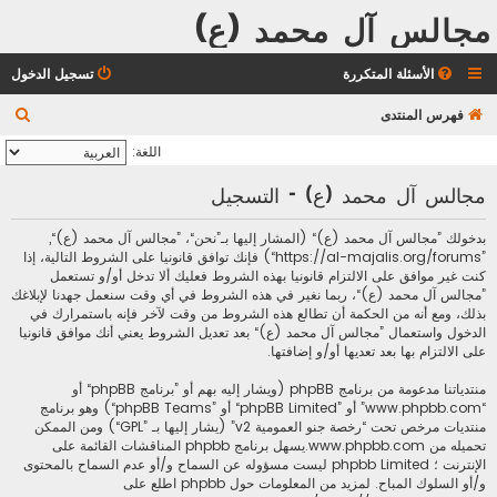
مجالس آل محمد (ع)
الأسئلة المتكررة
تسجيل الدخول
ب
فهرس المنتدى
ح
اللغة:
ث
مجالس آل محمد (ع) - التسجيل
بدخولك ”مجالس آل محمد (ع)“ (المشار إليها بـ”نحن“، ”مجالس آل محمد (ع)“,
”https://al-majalis.org/forums“) فإنك توافق قانونيا على الشروط التالية، إذا
كنت غير موافق على الالتزام قانونيا بهذه الشروط فعليك ألا تدخل أو/و تستعمل
”مجالس آل محمد (ع)“، ربما نغير في هذه الشروط في أي وقت سنعمل جهدنا لإبلاغك
بذلك، ومع أنه من الحكمة أن تطالع هذه الشروط من وقت لآخر فإنه باستمرارك في
الدخول واستعمال ”مجالس آل محمد (ع)“ بعد تعديل الشروط يعني أنك موافق قانونيا
على الالتزام بها بعد تعديها أو/و إضافتها.
منتدياتنا مدعومة من برنامج phpBB (ويشار إليه بهم أو ”برنامج phpBB“ أو
“www.phpbb.com” أو ”phpBB Limited“ أو ”phpBB Teams“) وهو برنامج
منتديات مرخص تحت “
رخصة جنو العمومية v2
” (يشار إليها بـ ”GPL“) ومن الممكن
تحميله من
www.phpbb.com
.يسهل برنامج phpbb المناقشات القائمة على
الإنترنت ؛ phpbb Limited ليست مسؤوله عن السماح و/أو عدم السماح بالمحتوى
و/أو السلوك المباح. لمزيد من المعلومات حول phpbb اطلع على