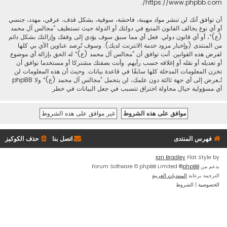
.
https://www.phpbb.com/
أن توافق أنك لن تنشر مواد مهينة، فاحشة، سوقية، بشكل قذف، عرقي، مهدد، جنسي
أو أي نوع يخالف القانون المتبع في دولتك أو الدولة حيث تستظيف ”مجالس آل محمد
(ع)“، أو أي قانون دولي. فعل أي مما سبق سوف يؤدي إلى وقفك وإزالتك بشكل دائم
من المنتدى (وإخبار مزود خدمة الانترنت لديك). وسوف تُرصد عناوين الآي بي كلها
لفرض هذه القوانين. أنت توافق أن ”مجالس آل محمد (ع)“ له الحق بإزالة أي موضوع
أو تعديله أو نقله أو إغلاقه حسب رأيهم. وأنت بصفتك مشتركا أو مستخدما توافق أن
تخزن المعلومات المدخلة كلها سابقًا في قاعدة بيانات. وحيث أن هذه المعلومات لن
تُـعرض إلى أي جهة ثالثة دون علمك، لن يتحمل ”مجالس آل محمد (ع)“ ولا phpBB
أي مسؤولية حيال محاولة اختراق تتسبب في جعل البيانات في خطر
فهرس المنتدى
اتصل بنا
حذف الكوكيز
Ian Bradley
Flat Style by
بدعم من
phpBB
® Forum Software © phpBB Limited
الترجمة برعاية
المنتديات العربية
الخصوصية
|
الشروط