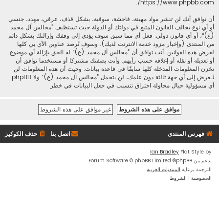
.
https://www.phpbb.com/
أن توافق أنك لن تنشر مواد مهينة، فاحشة، سوقية، بشكل قذف، عرقي، مهدد، جنسي
أو أي نوع يخالف القانون المتبع في دولتك أو الدولة حيث تستظيف ”مجالس آل محمد
(ع)“، أو أي قانون دولي. فعل أي مما سبق سوف يؤدي إلى وقفك وإزالتك بشكل دائم
من المنتدى (وإخبار مزود خدمة الانترنت لديك). وسوف تُرصد عناوين الآي بي كلها
لفرض هذه القوانين. أنت توافق أن ”مجالس آل محمد (ع)“ له الحق بإزالة أي موضوع
أو تعديله أو نقله أو إغلاقه حسب رأيهم. وأنت بصفتك مشتركا أو مستخدما توافق أن
تخزن المعلومات المدخلة كلها سابقًا في قاعدة بيانات. وحيث أن هذه المعلومات لن
تُـعرض إلى أي جهة ثالثة دون علمك، لن يتحمل ”مجالس آل محمد (ع)“ ولا phpBB
أي مسؤولية حيال محاولة اختراق تتسبب في جعل البيانات في خطر
فهرس المنتدى
اتصل بنا
حذف الكوكيز
Ian Bradley
Flat Style by
بدعم من
phpBB
® Forum Software © phpBB Limited
الترجمة برعاية
المنتديات العربية
الخصوصية
|
الشروط