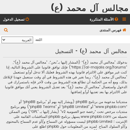
مجالس آل محمد (ع)
الأسئلة المتكررة
تسجيل الدخول
ب
فهرس المنتدى
ح
اللغة:
ث
مجالس آل محمد (ع) - التسجيل
بدخولك ”مجالس آل محمد (ع)“ (المشار إليها بـ”نحن“، ”مجالس آل محمد (ع)“,
”https://al-majalis.org/forums“) فإنك توافق قانونيا على الشروط التالية، إذا
كنت غير موافق على الالتزام قانونيا بهذه الشروط فعليك ألا تدخل أو/و تستعمل
”مجالس آل محمد (ع)“، ربما نغير في هذه الشروط في أي وقت سنعمل جهدنا لإبلاغك
بذلك، ومع أنه من الحكمة أن تطالع هذه الشروط من وقت لآخر فإنه باستمرارك في
الدخول واستعمال ”مجالس آل محمد (ع)“ بعد تعديل الشروط يعني أنك موافق قانونيا
على الالتزام بها بعد تعديها أو/و إضافتها.
منتدياتنا مدعومة من برنامج phpBB (ويشار إليه بهم أو ”برنامج phpBB“ أو
“www.phpbb.com” أو ”phpBB Limited“ أو ”phpBB Teams“) وهو برنامج
منتديات مرخص تحت “
رخصة جنو العمومية v2
” (يشار إليها بـ ”GPL“) ومن الممكن
تحميله من
www.phpbb.com
.يسهل برنامج phpbb المناقشات القائمة على
الإنترنت ؛ phpbb Limited ليست مسؤوله عن السماح و/أو عدم السماح بالمحتوى
و/أو السلوك المباح. لمزيد من المعلومات حول phpbb اطلع على