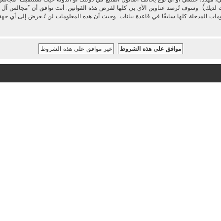
 لديك). وسوف تُرصد عناوين الآي بي كلها لفرض هذه القوانين. أنت توافق أن ”مجالس آل محم