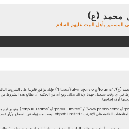
 محمد (ع)
ي المستنير بأهل البيت عليهم السلام
بدخولك ”مجالس آل محمد (ع)“ (المشار إليها بـ”نحن“، ”مجالس آل محمد (ع)“, ”forums
ط في أي وقت سنعمل جهدنا لإبلاغك بذلك، ومع أنه من الحكمة أن تطالع هذه الشروط من
ديها أو/و إضافتها.
.يسهل برنامج phpbb المناقشات القائمة على الإنترنت ؛ imited
، مهدد، جنسي أو أي نوع يخالف القانون المتبع في دولتك أو الدولة حيث تستظيف ”مجال