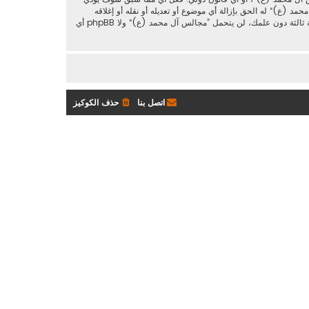
د (ع)“ له الحق بإزالة أي موضوع أو تعديله أو نقله أو إغلاقه
حسب رأيهم. وأنت بصفتك مشتركا أو مستخدما توافق أن تخزن المعلومات المدخلة كلها سابقًا في قاعدة بيانات. وحيث أن هذه المعلومات لن تُـعرض إلى أي جهة ثالثة دون علمك، لن يتحمل ”مجالس آل محمد (ع)“ ولا phpBB أي
اتصل بنا
حذف الكوكيز