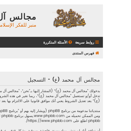
مجالس آل
منبر للفكر الإسلام
روابط سريعة
الأسئلة المتكررة
فهرس المنتدى
مجالس آل محمد (ع) - التسجيل
تدخل أو/و تستعمل ”مجالس آل محمد (ع)“، ربما نغير في هذه الشرو
(ع)“ بعد تعديل الشروط يعني أنك موافق قانونيا على الالتزام بها بعد تع
منتدياتنا مدعومة من برنامج phpBB (ويشار إليه بهم أو ”برنامج phpBB“ أو “www.phpbb.com” أو ”phpBB Limited“ أو ”phpBB Teams“) وهو برنامج منتديات مرخص تحت “
ومن الممكن تحميله من
www.phpbb.com
phpbb اطلع على
https://www.phpbb.com/
.
أن توافق أنك لن تنشر مواد مهينة، فاحشة، سوقية، بشكل قذف، عرقي