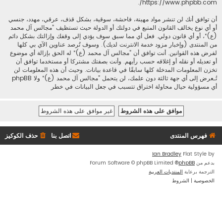
.
https://www.phpbb.com/
أن توافق أنك لن تنشر مواد مهينة، فاحشة، سوقية، بشكل قذف، عرقي، مهدد، جنسي
أو أي نوع يخالف القانون المتبع في دولتك أو الدولة حيث تستظيف ”مجالس آل محمد
(ع)“، أو أي قانون دولي. فعل أي مما سبق سوف يؤدي إلى وقفك وإزالتك بشكل دائم
من المنتدى (وإخبار مزود خدمة الانترنت لديك). وسوف تُرصد عناوين الآي بي كلها
لفرض هذه القوانين. أنت توافق أن ”مجالس آل محمد (ع)“ له الحق بإزالة أي موضوع
أو تعديله أو نقله أو إغلاقه حسب رأيهم. وأنت بصفتك مشتركا أو مستخدما توافق أن
تخزن المعلومات المدخلة كلها سابقًا في قاعدة بيانات. وحيث أن هذه المعلومات لن
تُـعرض إلى أي جهة ثالثة دون علمك، لن يتحمل ”مجالس آل محمد (ع)“ ولا phpBB
أي مسؤولية حيال محاولة اختراق تتسبب في جعل البيانات في خطر
فهرس المنتدى
اتصل بنا
حذف الكوكيز
Ian Bradley
Flat Style by
بدعم من
phpBB
® Forum Software © phpBB Limited
الترجمة برعاية
المنتديات العربية
الخصوصية
|
الشروط