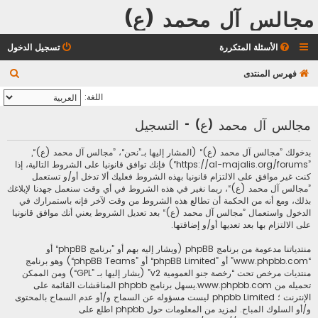
مجالس آل محمد (ع)
الأسئلة المتكررة
تسجيل الدخول
ب
فهرس المنتدى
ح
اللغة:
ث
مجالس آل محمد (ع) - التسجيل
بدخولك ”مجالس آل محمد (ع)“ (المشار إليها بـ”نحن“، ”مجالس آل محمد (ع)“,
”https://al-majalis.org/forums“) فإنك توافق قانونيا على الشروط التالية، إذا
كنت غير موافق على الالتزام قانونيا بهذه الشروط فعليك ألا تدخل أو/و تستعمل
”مجالس آل محمد (ع)“، ربما نغير في هذه الشروط في أي وقت سنعمل جهدنا لإبلاغك
بذلك، ومع أنه من الحكمة أن تطالع هذه الشروط من وقت لآخر فإنه باستمرارك في
الدخول واستعمال ”مجالس آل محمد (ع)“ بعد تعديل الشروط يعني أنك موافق قانونيا
على الالتزام بها بعد تعديها أو/و إضافتها.
منتدياتنا مدعومة من برنامج phpBB (ويشار إليه بهم أو ”برنامج phpBB“ أو
“www.phpbb.com” أو ”phpBB Limited“ أو ”phpBB Teams“) وهو برنامج
منتديات مرخص تحت “
رخصة جنو العمومية v2
” (يشار إليها بـ ”GPL“) ومن الممكن
تحميله من
www.phpbb.com
.يسهل برنامج phpbb المناقشات القائمة على
الإنترنت ؛ phpbb Limited ليست مسؤوله عن السماح و/أو عدم السماح بالمحتوى
و/أو السلوك المباح. لمزيد من المعلومات حول phpbb اطلع على