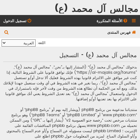
مجالس آل محمد (ع)
الأسئلة المتكررة
تسجيل الدخول
ب
فهرس المنتدى
ح
اللغة:
ث
مجالس آل محمد (ع) - التسجيل
بدخولك ”مجالس آل محمد (ع)“ (المشار إليها بـ”نحن“، ”مجالس آل محمد (ع)“,
”https://al-majalis.org/forums“) فإنك توافق قانونيا على الشروط التالية، إذا
كنت غير موافق على الالتزام قانونيا بهذه الشروط فعليك ألا تدخل أو/و تستعمل
”مجالس آل محمد (ع)“، ربما نغير في هذه الشروط في أي وقت سنعمل جهدنا لإبلاغك
بذلك، ومع أنه من الحكمة أن تطالع هذه الشروط من وقت لآخر فإنه باستمرارك في
الدخول واستعمال ”مجالس آل محمد (ع)“ بعد تعديل الشروط يعني أنك موافق قانونيا
على الالتزام بها بعد تعديها أو/و إضافتها.
منتدياتنا مدعومة من برنامج phpBB (ويشار إليه بهم أو ”برنامج phpBB“ أو
“www.phpbb.com” أو ”phpBB Limited“ أو ”phpBB Teams“) وهو برنامج
منتديات مرخص تحت “
رخصة جنو العمومية v2
” (يشار إليها بـ ”GPL“) ومن الممكن
تحميله من
www.phpbb.com
.يسهل برنامج phpbb المناقشات القائمة على
الإنترنت ؛ phpbb Limited ليست مسؤوله عن السماح و/أو عدم السماح بالمحتوى
و/أو السلوك المباح. لمزيد من المعلومات حول phpbb اطلع على