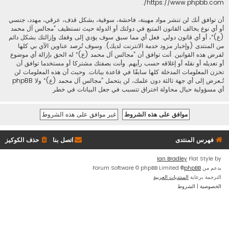
.
https://www.phpbb.com/
أن توافق أنك لن تنشر مواد مهينة، فاحشة، سوقية، بشكل قذف، عرقي، مهدد، جنسي
أو أي نوع يخالف القانون المتبع في دولتك أو الدولة حيث تستظيف ”مجالس آل محمد
(ع)“، أو أي قانون دولي. فعل أي مما سبق سوف يؤدي إلى وقفك وإزالتك بشكل دائم
من المنتدى (وإخبار مزود خدمة الانترنت لديك). وسوف تُرصد عناوين الآي بي كلها
لفرض هذه القوانين. أنت توافق أن ”مجالس آل محمد (ع)“ له الحق بإزالة أي موضوع
أو تعديله أو نقله أو إغلاقه حسب رأيهم. وأنت بصفتك مشتركا أو مستخدما توافق أن
تخزن المعلومات المدخلة كلها سابقًا في قاعدة بيانات. وحيث أن هذه المعلومات لن
تُـعرض إلى أي جهة ثالثة دون علمك، لن يتحمل ”مجالس آل محمد (ع)“ ولا phpBB
أي مسؤولية حيال محاولة اختراق تتسبب في جعل البيانات في خطر
فهرس المنتدى
اتصل بنا
حذف الكوكيز
Ian Bradley
Flat Style by
بدعم من
phpBB
® Forum Software © phpBB Limited
الترجمة برعاية
المنتديات العربية
الخصوصية
|
الشروط