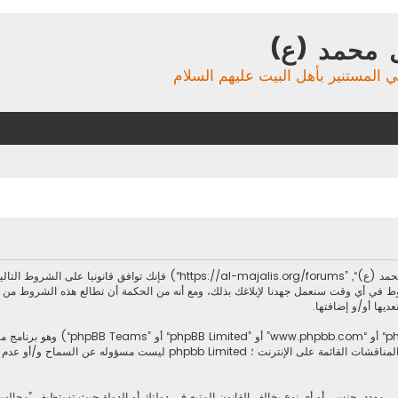
 محمد (ع)
ي المستنير بأهل البيت عليهم السلام
بدخولك ”مجالس آل محمد (ع)“ (المشار إليها بـ”نحن“، ”مجالس آل محمد (ع)“, ”forums
ط في أي وقت سنعمل جهدنا لإبلاغك بذلك، ومع أنه من الحكمة أن تطالع هذه الشروط من
ديها أو/و إضافتها.
.يسهل برنامج phpbb المناقشات القائمة على الإنترنت ؛ imited
، مهدد، جنسي أو أي نوع يخالف القانون المتبع في دولتك أو الدولة حيث تستظيف ”مجال