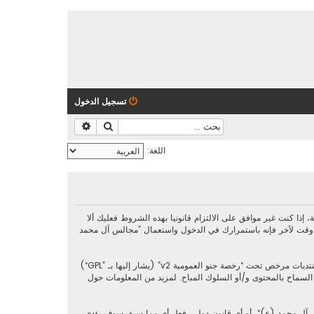
تسجيل الدخول
بحث
بحث متقدم
اللغة:
https://al-majalis.org/“) فإنك توافق قانونيا على الشروط التالية، إذا كنت غير موافق على الالتزام قانونيا بهذه الشروط فعليك ألا
 وقت لآخر فإنه باستمرارك في الدخول واستعمال ”مجالس آل محمد
رخصة جنو العمومية v2
” (يشار إليها بـ ”GPL“)
phpbb L ليست مسؤوله عن السماح و/أو عدم السماح بالمحتوى و/أو السلوك المباح. لمزيد من المعلومات حول
س آل محمد (ع)“، أو أي قانون دولي. فعل أي مما سبق سوف يؤدي