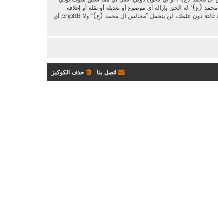
د (ع)“ له الحق بإزالة أي موضوع أو تعديله أو نقله أو إغلاقه
حسب رأيهم. وأنت بصفتك مشتركا أو مستخدما توافق أن تخزن المعلومات المدخلة كلها سابقًا في قاعدة بيانات. وحيث أن هذه المعلومات لن تُـعرض إلى أي جهة ثالثة دون علمك، لن يتحمل ”مجالس آل محمد (ع)“ ولا phpBB أي
اتصل بنا
حذف الكوكيز