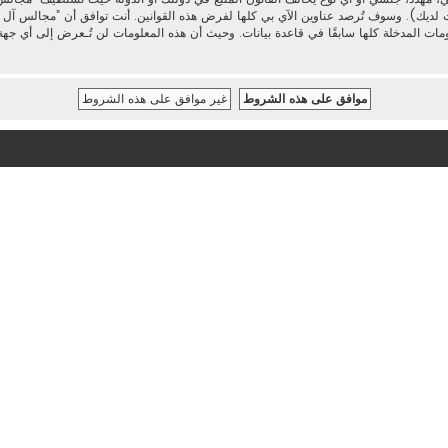
 لديك). وسوف تُرصد عناوين الآي بي كلها لفرض هذه القوانين. أنت توافق أن ”مجالس آل محم