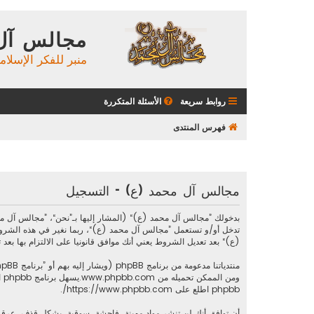
مجالس آل
منبر للفكر الإسلام
روابط سريعة
الأسئلة المتكررة
فهرس المنتدى
مجالس آل محمد (ع) - التسجيل
تدخل أو/و تستعمل ”مجالس آل محمد (ع)“، ربما نغير في هذه الشرو
(ع)“ بعد تعديل الشروط يعني أنك موافق قانونيا على الالتزام بها بعد تع
منتدياتنا مدعومة من برنامج phpBB (ويشار إليه بهم أو ”برنامج phpBB“ أو “www.phpbb.com” أو ”phpBB Limited“ أو ”phpBB Teams“) وهو برنامج منتديات مرخص تحت “
ومن الممكن تحميله من
www.phpbb.com
phpbb اطلع على
https://www.phpbb.com/
.
أن توافق أنك لن تنشر مواد مهينة، فاحشة، سوقية، بشكل قذف، عرقي