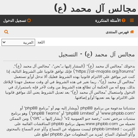
مجالس آل محمد (ع)
الأسئلة المتكررة
تسجيل الدخول
ب
فهرس المنتدى
ح
اللغة:
ث
مجالس آل محمد (ع) - التسجيل
بدخولك ”مجالس آل محمد (ع)“ (المشار إليها بـ”نحن“، ”مجالس آل محمد (ع)“,
”https://al-majalis.org/forums“) فإنك توافق قانونيا على الشروط التالية، إذا
كنت غير موافق على الالتزام قانونيا بهذه الشروط فعليك ألا تدخل أو/و تستعمل
”مجالس آل محمد (ع)“، ربما نغير في هذه الشروط في أي وقت سنعمل جهدنا لإبلاغك
بذلك، ومع أنه من الحكمة أن تطالع هذه الشروط من وقت لآخر فإنه باستمرارك في
الدخول واستعمال ”مجالس آل محمد (ع)“ بعد تعديل الشروط يعني أنك موافق قانونيا
على الالتزام بها بعد تعديها أو/و إضافتها.
منتدياتنا مدعومة من برنامج phpBB (ويشار إليه بهم أو ”برنامج phpBB“ أو
“www.phpbb.com” أو ”phpBB Limited“ أو ”phpBB Teams“) وهو برنامج
منتديات مرخص تحت “
رخصة جنو العمومية v2
” (يشار إليها بـ ”GPL“) ومن الممكن
تحميله من
www.phpbb.com
.يسهل برنامج phpbb المناقشات القائمة على
الإنترنت ؛ phpbb Limited ليست مسؤوله عن السماح و/أو عدم السماح بالمحتوى
و/أو السلوك المباح. لمزيد من المعلومات حول phpbb اطلع على