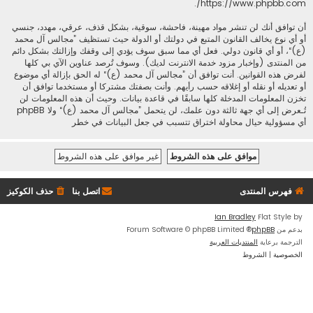
.
https://www.phpbb.com/
أن توافق أنك لن تنشر مواد مهينة، فاحشة، سوقية، بشكل قذف، عرقي، مهدد، جنسي
أو أي نوع يخالف القانون المتبع في دولتك أو الدولة حيث تستظيف ”مجالس آل محمد
(ع)“، أو أي قانون دولي. فعل أي مما سبق سوف يؤدي إلى وقفك وإزالتك بشكل دائم
من المنتدى (وإخبار مزود خدمة الانترنت لديك). وسوف تُرصد عناوين الآي بي كلها
لفرض هذه القوانين. أنت توافق أن ”مجالس آل محمد (ع)“ له الحق بإزالة أي موضوع
أو تعديله أو نقله أو إغلاقه حسب رأيهم. وأنت بصفتك مشتركا أو مستخدما توافق أن
تخزن المعلومات المدخلة كلها سابقًا في قاعدة بيانات. وحيث أن هذه المعلومات لن
تُـعرض إلى أي جهة ثالثة دون علمك، لن يتحمل ”مجالس آل محمد (ع)“ ولا phpBB
أي مسؤولية حيال محاولة اختراق تتسبب في جعل البيانات في خطر
فهرس المنتدى
اتصل بنا
حذف الكوكيز
Ian Bradley
Flat Style by
بدعم من
phpBB
® Forum Software © phpBB Limited
الترجمة برعاية
المنتديات العربية
الخصوصية
|
الشروط