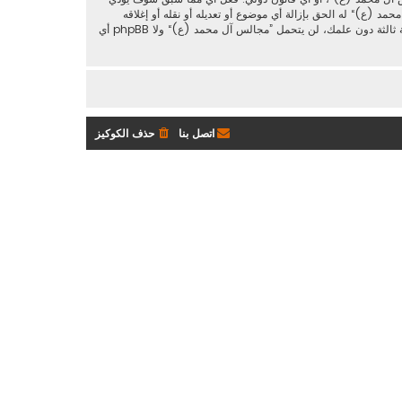
د (ع)“ له الحق بإزالة أي موضوع أو تعديله أو نقله أو إغلاقه
حسب رأيهم. وأنت بصفتك مشتركا أو مستخدما توافق أن تخزن المعلومات المدخلة كلها سابقًا في قاعدة بيانات. وحيث أن هذه المعلومات لن تُـعرض إلى أي جهة ثالثة دون علمك، لن يتحمل ”مجالس آل محمد (ع)“ ولا phpBB أي
اتصل بنا
حذف الكوكيز