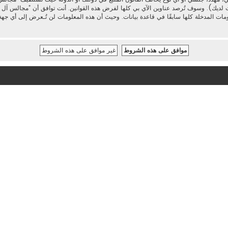
 لديك). وسوف تُرصد عناوين الآي بي كلها لفرض هذه القوانين. أنت توافق أن ”مجالس آل محم