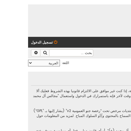
تسجيل الدخول
بحث
بحث متقدم
اللغة:
https://al-majalis.org/“) فإنك توافق قانونيا على الشروط التالية، إذا كنت غير موافق على الالتزام قانونيا بهذه الشروط فعليك ألا
 وقت لآخر فإنه باستمرارك في الدخول واستعمال ”مجالس آل محمد
رخصة جنو العمومية v2
” (يشار إليها بـ ”GPL“)
phpbb L ليست مسؤوله عن السماح و/أو عدم السماح بالمحتوى و/أو السلوك المباح. لمزيد من المعلومات حول
س آل محمد (ع)“، أو أي قانون دولي. فعل أي مما سبق سوف يؤدي