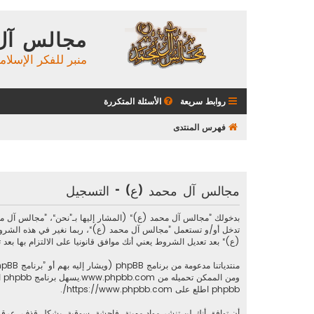
مجالس آل
منبر للفكر الإسلام
روابط سريعة
الأسئلة المتكررة
فهرس المنتدى
مجالس آل محمد (ع) - التسجيل
تدخل أو/و تستعمل ”مجالس آل محمد (ع)“، ربما نغير في هذه الشرو
(ع)“ بعد تعديل الشروط يعني أنك موافق قانونيا على الالتزام بها بعد تع
منتدياتنا مدعومة من برنامج phpBB (ويشار إليه بهم أو ”برنامج phpBB“ أو “www.phpbb.com” أو ”phpBB Limited“ أو ”phpBB Teams“) وهو برنامج منتديات مرخص تحت “
ومن الممكن تحميله من
www.phpbb.com
phpbb اطلع على
https://www.phpbb.com/
.
أن توافق أنك لن تنشر مواد مهينة، فاحشة، سوقية، بشكل قذف، عرقي