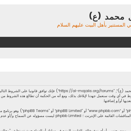
 محمد (ع)
ي المستنير بأهل البيت عليهم السلام
بدخولك ”مجالس آل محمد (ع)“ (المشار إليها بـ”نحن“، ”مجالس آل محمد (ع)“, ”forums
ط في أي وقت سنعمل جهدنا لإبلاغك بذلك، ومع أنه من الحكمة أن تطالع هذه الشروط من
ديها أو/و إضافتها.
.يسهل برنامج phpbb المناقشات القائمة على الإنترنت ؛ imited
، مهدد، جنسي أو أي نوع يخالف القانون المتبع في دولتك أو الدولة حيث تستظيف ”مجال