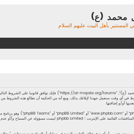
 محمد (ع)
ي المستنير بأهل البيت عليهم السلام
بدخولك ”مجالس آل محمد (ع)“ (المشار إليها بـ”نحن“، ”مجالس آل محمد (ع)“, ”forums
ط في أي وقت سنعمل جهدنا لإبلاغك بذلك، ومع أنه من الحكمة أن تطالع هذه الشروط من
ديها أو/و إضافتها.
.يسهل برنامج phpbb المناقشات القائمة على الإنترنت ؛ imited
، مهدد، جنسي أو أي نوع يخالف القانون المتبع في دولتك أو الدولة حيث تستظيف ”مجال