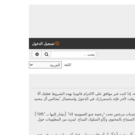
تسجيل الدخول
بحث
بحث متقدم
اللغة:
https://al-majalis.org/“) فإنك توافق قانونيا على الشروط التالية، إذا كنت غير موافق على الالتزام قانونيا بهذه الشروط فعليك ألا
 وقت لآخر فإنه باستمرارك في الدخول واستعمال ”مجالس آل محمد
رخصة جنو العمومية v2
” (يشار إليها بـ ”GPL“)
phpbb L ليست مسؤوله عن السماح و/أو عدم السماح بالمحتوى و/أو السلوك المباح. لمزيد من المعلومات حول
س آل محمد (ع)“، أو أي قانون دولي. فعل أي مما سبق سوف يؤدي