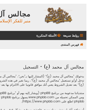
مجالس آل
منبر للفكر الإسلام
روابط سريعة
الأسئلة المتكررة
فهرس المنتدى
مجالس آل محمد (ع) - التسجيل
تدخل أو/و تستعمل ”مجالس آل محمد (ع)“، ربما نغير في هذه الشرو
(ع)“ بعد تعديل الشروط يعني أنك موافق قانونيا على الالتزام بها بعد تع
منتدياتنا مدعومة من برنامج phpBB (ويشار إليه بهم أو ”برنامج phpBB“ أو “www.phpbb.com” أو ”phpBB Limited“ أو ”phpBB Teams“) وهو برنامج منتديات مرخص تحت “
ومن الممكن تحميله من
www.phpbb.com
phpbb اطلع على
https://www.phpbb.com/
.
أن توافق أنك لن تنشر مواد مهينة، فاحشة، سوقية، بشكل قذف، عرقي