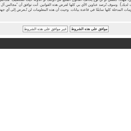
 لديك). وسوف تُرصد عناوين الآي بي كلها لفرض هذه القوانين. أنت توافق أن ”مجالس آل محم