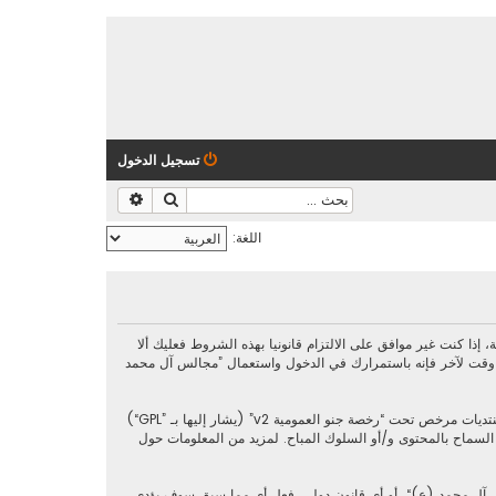
تسجيل الدخول
بحث
بحث متقدم
اللغة:
https://al-majalis.org/“) فإنك توافق قانونيا على الشروط التالية، إذا كنت غير موافق على الالتزام قانونيا بهذه الشروط فعليك ألا
 وقت لآخر فإنه باستمرارك في الدخول واستعمال ”مجالس آل محمد
رخصة جنو العمومية v2
” (يشار إليها بـ ”GPL“)
phpbb L ليست مسؤوله عن السماح و/أو عدم السماح بالمحتوى و/أو السلوك المباح. لمزيد من المعلومات حول
س آل محمد (ع)“، أو أي قانون دولي. فعل أي مما سبق سوف يؤدي