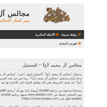
مجالس آل
منبر للفكر الإسلام
روابط سريعة
الأسئلة المتكررة
فهرس المنتدى
مجالس آل محمد (ع) - التسجيل
تدخل أو/و تستعمل ”مجالس آل محمد (ع)“، ربما نغير في هذه الشرو
(ع)“ بعد تعديل الشروط يعني أنك موافق قانونيا على الالتزام بها بعد تع
منتدياتنا مدعومة من برنامج phpBB (ويشار إليه بهم أو ”برنامج phpBB“ أو “www.phpbb.com” أو ”phpBB Limited“ أو ”phpBB Teams“) وهو برنامج منتديات مرخص تحت “
ومن الممكن تحميله من
www.phpbb.com
phpbb اطلع على
https://www.phpbb.com/
.
أن توافق أنك لن تنشر مواد مهينة، فاحشة، سوقية، بشكل قذف، عرقي