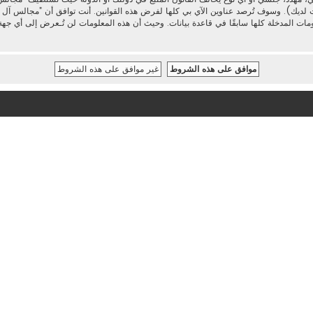
 لديك). وسوف تُرصد عناوين الآي بي كلها لفرض هذه القوانين. أنت توافق أن ”مجالس آل محم