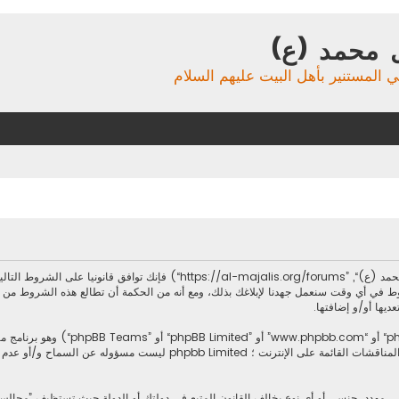
 محمد (ع)
ي المستنير بأهل البيت عليهم السلام
بدخولك ”مجالس آل محمد (ع)“ (المشار إليها بـ”نحن“، ”مجالس آل محمد (ع)“, ”forums
ط في أي وقت سنعمل جهدنا لإبلاغك بذلك، ومع أنه من الحكمة أن تطالع هذه الشروط من
ديها أو/و إضافتها.
.يسهل برنامج phpbb المناقشات القائمة على الإنترنت ؛ imited
، مهدد، جنسي أو أي نوع يخالف القانون المتبع في دولتك أو الدولة حيث تستظيف ”مجال