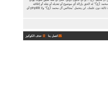
د (ع)“ له الحق بإزالة أي موضوع أو تعديله أو نقله أو إغلاقه
حسب رأيهم. وأنت بصفتك مشتركا أو مستخدما توافق أن تخزن المعلومات المدخلة كلها سابقًا في قاعدة بيانات. وحيث أن هذه المعلومات لن تُـعرض إلى أي جهة ثالثة دون علمك، لن يتحمل ”مجالس آل محمد (ع)“ ولا phpBB أي
اتصل بنا
حذف الكوكيز