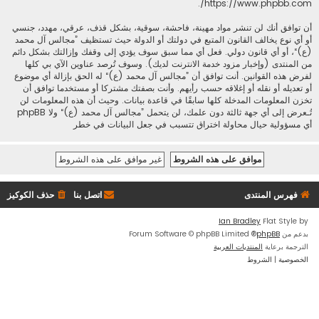
.
https://www.phpbb.com/
أن توافق أنك لن تنشر مواد مهينة، فاحشة، سوقية، بشكل قذف، عرقي، مهدد، جنسي
أو أي نوع يخالف القانون المتبع في دولتك أو الدولة حيث تستظيف ”مجالس آل محمد
(ع)“، أو أي قانون دولي. فعل أي مما سبق سوف يؤدي إلى وقفك وإزالتك بشكل دائم
من المنتدى (وإخبار مزود خدمة الانترنت لديك). وسوف تُرصد عناوين الآي بي كلها
لفرض هذه القوانين. أنت توافق أن ”مجالس آل محمد (ع)“ له الحق بإزالة أي موضوع
أو تعديله أو نقله أو إغلاقه حسب رأيهم. وأنت بصفتك مشتركا أو مستخدما توافق أن
تخزن المعلومات المدخلة كلها سابقًا في قاعدة بيانات. وحيث أن هذه المعلومات لن
تُـعرض إلى أي جهة ثالثة دون علمك، لن يتحمل ”مجالس آل محمد (ع)“ ولا phpBB
أي مسؤولية حيال محاولة اختراق تتسبب في جعل البيانات في خطر
فهرس المنتدى
اتصل بنا
حذف الكوكيز
Ian Bradley
Flat Style by
بدعم من
phpBB
® Forum Software © phpBB Limited
الترجمة برعاية
المنتديات العربية
الخصوصية
|
الشروط