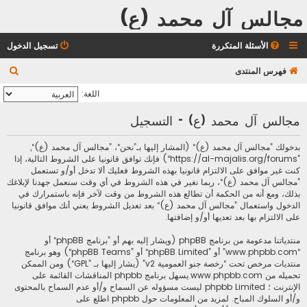
مجالس آل محمد (ع)
الأسئلة المتكررة
تسجيل الدخول
ب
فهرس المنتدى
ح
اللغة:
ث
مجالس آل محمد (ع) - التسجيل
بدخولك ”مجالس آل محمد (ع)“ (المشار إليها بـ”نحن“، ”مجالس آل محمد (ع)“,
”https://al-majalis.org/forums“) فإنك توافق قانونيا على الشروط التالية، إذا
كنت غير موافق على الالتزام قانونيا بهذه الشروط فعليك ألا تدخل أو/و تستعمل
”مجالس آل محمد (ع)“، ربما نغير في هذه الشروط في أي وقت سنعمل جهدنا لإبلاغك
بذلك، ومع أنه من الحكمة أن تطالع هذه الشروط من وقت لآخر فإنه باستمرارك في
الدخول واستعمال ”مجالس آل محمد (ع)“ بعد تعديل الشروط يعني أنك موافق قانونيا
على الالتزام بها بعد تعديها أو/و إضافتها.
منتدياتنا مدعومة من برنامج phpBB (ويشار إليه بهم أو ”برنامج phpBB“ أو
“www.phpbb.com” أو ”phpBB Limited“ أو ”phpBB Teams“) وهو برنامج
منتديات مرخص تحت “
رخصة جنو العمومية v2
” (يشار إليها بـ ”GPL“) ومن الممكن
تحميله من
www.phpbb.com
.يسهل برنامج phpbb المناقشات القائمة على
الإنترنت ؛ phpbb Limited ليست مسؤوله عن السماح و/أو عدم السماح بالمحتوى
و/أو السلوك المباح. لمزيد من المعلومات حول phpbb اطلع على