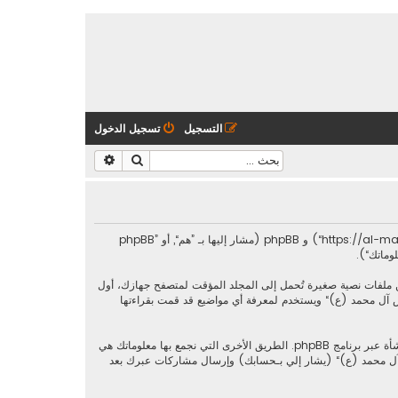
التسجيل
تسجيل الدخول
بحث
بحث متقدم
هذه الاتفاقية توضع تفاصيل كيف تستعمل ”مجالس آل محمد (ع)“ وأية شركات تابعة لها (مشار إليها بـ ”نحن“ أو ”مجالس آل محمد (ع)“ أو ”https://al-majalis.org/forums“) و phpBB (مشار إليها بـ ”هم“, أو ”phpBB
وعة من الكعكات (كوكيز)، والتي هي عبارة عن ملفات نصية صغيرة تُحمل إلى المجلد المؤقت لمتصفح جهازك، أول
ث سيتم إنشاؤه عندما تطالع مواضيع ضمن ”مجالس آل محمد (ع)“ ويستخدم لمعرفة أي مواضيع قد قمت بقراءتها
وربما ننشئ كوكيات خارجة عن برنامج phpBB عند تصفح ”مجالس آل محمد (ع)“ ولكن هذا خارج نطاق هذا المستند الذي يهدف فقط إلى تغطية الصفحات المنشأة عبر برنامج phpBB. الطريق الأخرى التي نجمع بها معلوماتك هي
س آل محمد (ع)“ (يشار إلي بـحسابك) وإرسال مشاركات عبرك بعد