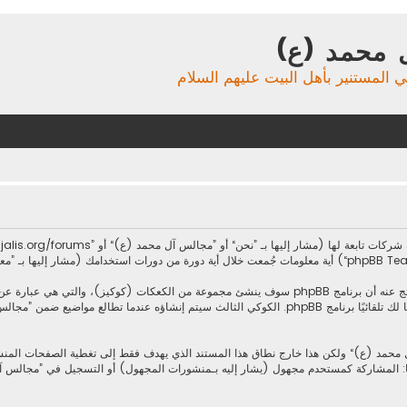
 محمد (ع)
ي المستنير بأهل البيت عليهم السلام
معلوماتك تجمع بطريقين، أولًا عبر تصفح ”مجالس آل محمد (ع)“ سينتج عنه أن برنامج phpBB سوف ينشئ مجم
كوكيين يحتويات على تعريف المستخدم ومعرف جلسة مجهول، يعينهما لك تلقائيًا برنامج phpBB. الكوكي الثال
ا فيها: المشاركة كمستحدم مجهول (يشار إليه بـمنشورات المجهول) أو التسجيل في ”مجال