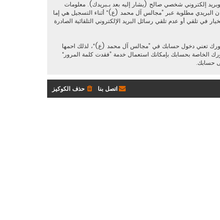
بريد إلكتروني شخصي صالح (يشار إليه بعد بـبريدك). معلومات
ن البريدي مطلوبة عبر ”مجالس آل محمد (ع)“ أثناء التسجيل هي إما
ار في تلقي أو عدم تلقي رسائل البريد الإلكتروني التلقائية الصادرة
مرورك تعني دخول حسابك في ”مجالس آل محمد (ع)“، لذلك احمها
لث يسألك عن كلمة مرورك. إذا فقدت كلمة مرورك الخاصة بحسابك بإمكانك استعمال خدمة ”فقدت كلمة المرور“
اتصل بنا
حذف الكوكيز