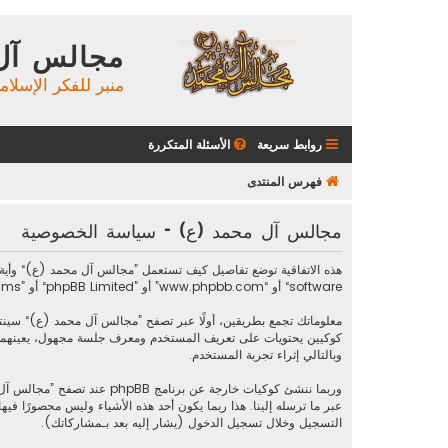
مجالس آل
منبر للفكر الإسلام
روابط سريعة
الأسئلة المتكررة
فهرس المنتدى
مجالس آل محمد (ع) - سياسة الخصوصية
software“ أو “www.phpbb.com” أو ”phpBB Limited“ أو ”phpBB Teams“) أية معلومات جُمعت خلال أية دورة من دورات استخدامك (مشار إليها بـ ”معلوماتك“).
وبالتالي إثراء تجربة المستخدم.
عبر ما ترسله إلينا. هذا ربما يكون أحد هذه الأشياء وليس محصورً
التسجيل وخلال تسجيل الدخول (يشار إليه بعد بـمشاركاتك).