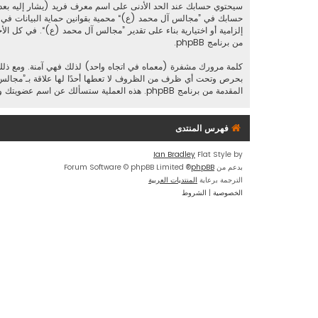
سيحتوي حسابك عند الحد الأدنى على اسم معرف فريد (يشار إليه بعد
حسابك في ”مجالس آل محمد (ع)“ محمية بقوانين حماية البيانات في ا
إلزامية أو اختيارية بناء على تقدير ”مجالس آل محمد (ع)“. في كل الأ
من برنامج phpBB.
كلمة مرورك مشفرة (معماه في اتجاه واحد) لذلك فهي آمنة. ومع ذل
المقدمة من برنامج phpBB. هذه العملية ستسألك عن اسم عضويتك وبريدك الإلكتروني وبعد ذلك برنامج phpBB سينشئ لك كلمة مرور جديدة لكي تدخل بها إلى حسابك.
فهرس المنتدى
Ian Bradley
Flat Style by
بدعم من
phpBB
® Forum Software © phpBB Limited
الترجمة برعاية
المنتديات العربية
الخصوصية
|
الشروط