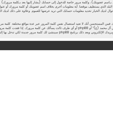
 بـاسم عضويتك)، وكلمة مرور خاصة للدخول إلى حسابك (يشار إليها بعد بـكلمة مرورك) و
لبلد الذي يستظيف موقعنا. أية معلومات أخرى بخلاف اسم عضويتك أو كلمة مرورك أو عنوا
حوال لديك الخيار تحديد معلومات حسابك التي تريد عرضها للعموم. وعلاوة على ذلك لديك الخي
ك فمن المستحسن أنك لا تعيد استعمال نفس كلمة المرور عبر عدة مواقع مختلفة. كلمة 
بحرص وتحت أي ظرف من الظروف لا تعطها أحدًا لها علاقة بـ”مجالس آل محمد (ع)“ أو phpBB أو أي طرف ثا