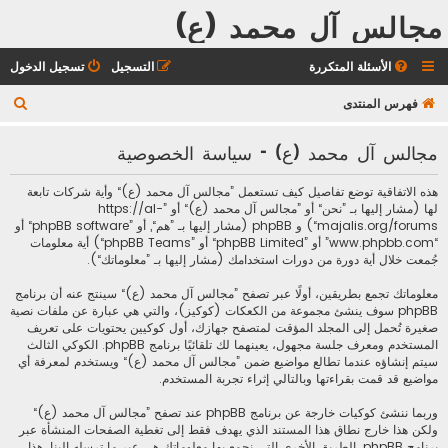
مجالس آل محمد (ع)
الأسئلة المتكررة
التسجيل
تسجيل الدخول
ب
فهرس المنتدى
ح
مجالس آل محمد (ع) - سياسة الخصوصية
ث
هذه الاتفاقية توضع تفاصيل كيف تستعمل ”مجالس آل محمد (ع)“ وأية شركات تابعة
لها (مشار إليها بـ ”نحن“ أو ”مجالس آل محمد (ع)“ أو ”https://al-
majalis.org/forums“) و phpBB (مشار إليها بـ ”هم“, أو ”phpBB software“ أو
“www.phpbb.com” أو ”phpBB Limited“ أو ”phpBB Teams“) أية معلومات
جُمعت خلال أية دورة من دورات استخدامك (مشار إليها بـ ”معلوماتك“).
معلوماتك تجمع بطريقين، أولًا عبر تصفح ”مجالس آل محمد (ع)“ سينتج عنه أن برنامج
phpBB سوف ينشئ مجموعة من الكعكات (كوكيز)، والتي هي عبارة عن ملفات نصية
صغيرة تُحمل إلى المجلد المؤقت لمتصفح جهازك، أول كوكيين يحتويات على تعريف
المستخدم ومعرف جلسة مجهول، يعينهما لك تلقائيًا برنامج phpBB. الكوكي الثالث
سيتم إنشاؤه عندما تطالع مواضيع ضمن ”مجالس آل محمد (ع)“ ويستخدم لمعرفة أي
مواضيع قد قمت بقراءتها وبالتالي إثراء تجربة المستخدم.
وربما ننشئ كوكيات خارجة عن برنامج phpBB عند تصفح ”مجالس آل محمد (ع)“
ولكن هذا خارج نطاق هذا المستند الذي يهدف فقط إلى تغطية الصفحات المنشأة عبر
برنامج phpBB. الطريق الأخرى التي نجمع بها معلوماتك هي عبر ما ترسله إلينا. هذا