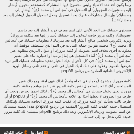
ربما يكون أحد هذه الأشياء وليس محصورًا فيها: المشاركة كمستحدم مجهول (يشار
إليه بـمنشورات المجهول) أو التسجيل في ”مجالس آل محمد (ع)“ (يشار إلي
بـحسابك) وإرسال مشاركات عبرك بعد التسجيل وخلال تسجيل الدخول (يشار إليه بعد
بـمشاركاتك).
سيحتوي حسابك عند الحد الأدنى على اسم معرف فريد (يشار إليه بعد بـاسم
عضويتك)، وكلمة مرور خاصة للدخول إلى حسابك (يشار إليها بعد بـكلمة مرورك)
وبريد إلكتروني شخصي صالح (يشار إليه بعد بـبريدك). معلومات حسابك في ”مجالس
آل محمد (ع)“ محمية بقوانين حماية البيانات في البلد الذي يستظيف موقعنا. أية
معلومات أخرى بخلاف اسم عضويتك أو كلمة مرورك أو عنوان البريدي مطلوبة عبر
”مجالس آل محمد (ع)“ أثناء التسجيل هي إما إلزامية أو اختيارية بناء على تقدير
”مجالس آل محمد (ع)“. في كل الأحوال لديك الخيار تحديد معلومات حسابك التي تريد
عرضها للعموم. وعلاوة على ذلك لديك الخيار في تلقي أو عدم تلقي رسائل البريد
الإلكتروني التلقائية الصادرة من برنامج phpBB.
كلمة مرورك مشفرة (معماه في اتجاه واحد) لذلك فهي آمنة. ومع ذلك فمن
المستحسن أنك لا تعيد استعمال نفس كلمة المرور عبر عدة مواقع مختلفة. كلمة
مرورك تعني دخول حسابك في ”مجالس آل محمد (ع)“، لذلك احمها بحرص وتحت أي
ظرف من الظروف لا تعطها أحدًا لها علاقة بـ”مجالس آل محمد (ع)“ أو phpBB أو أي
طرف ثالث يسألك عن كلمة مرورك. إذا فقدت كلمة مرورك الخاصة بحسابك بإمكانك
استعمال خدمة ”فقدت كلمة المرور“ المقدمة من برنامج phpBB. هذه العملية ستسألك
عن اسم عضويتك وبريدك الإلكتروني وبعد ذلك برنامج phpBB سينشئ لك كلمة مرور
جديدة لكي تدخل بها إلى حسابك.
فهرس المنتدى
اتصل بنا
حذف الكوكيز