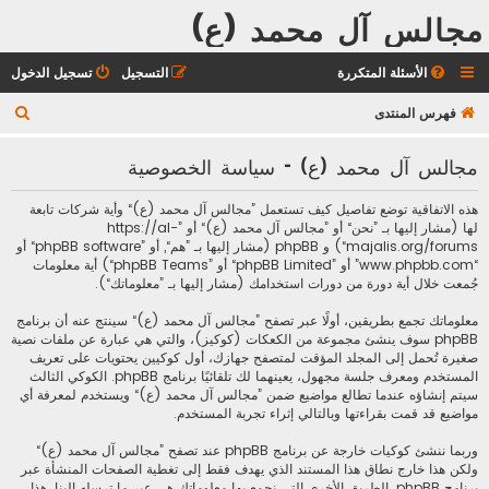
مجالس آل محمد (ع)
الأسئلة المتكررة
التسجيل
تسجيل الدخول
ب
فهرس المنتدى
ح
مجالس آل محمد (ع) - سياسة الخصوصية
ث
هذه الاتفاقية توضع تفاصيل كيف تستعمل ”مجالس آل محمد (ع)“ وأية شركات تابعة
لها (مشار إليها بـ ”نحن“ أو ”مجالس آل محمد (ع)“ أو ”https://al-
majalis.org/forums“) و phpBB (مشار إليها بـ ”هم“, أو ”phpBB software“ أو
“www.phpbb.com” أو ”phpBB Limited“ أو ”phpBB Teams“) أية معلومات
جُمعت خلال أية دورة من دورات استخدامك (مشار إليها بـ ”معلوماتك“).
معلوماتك تجمع بطريقين، أولًا عبر تصفح ”مجالس آل محمد (ع)“ سينتج عنه أن برنامج
phpBB سوف ينشئ مجموعة من الكعكات (كوكيز)، والتي هي عبارة عن ملفات نصية
صغيرة تُحمل إلى المجلد المؤقت لمتصفح جهازك، أول كوكيين يحتويات على تعريف
المستخدم ومعرف جلسة مجهول، يعينهما لك تلقائيًا برنامج phpBB. الكوكي الثالث
سيتم إنشاؤه عندما تطالع مواضيع ضمن ”مجالس آل محمد (ع)“ ويستخدم لمعرفة أي
مواضيع قد قمت بقراءتها وبالتالي إثراء تجربة المستخدم.
وربما ننشئ كوكيات خارجة عن برنامج phpBB عند تصفح ”مجالس آل محمد (ع)“
ولكن هذا خارج نطاق هذا المستند الذي يهدف فقط إلى تغطية الصفحات المنشأة عبر
برنامج phpBB. الطريق الأخرى التي نجمع بها معلوماتك هي عبر ما ترسله إلينا. هذا