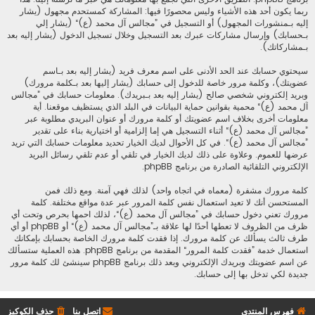
ربما يكون أحد هذه الأشياء وليس محصورًا فيها: المشاركة كمستحدم مجهول (يشار
إليه بـمنشورات المجهول) أو التسجيل في ”مجالس آل محمد (ع)“ (يشار إلي
بـحسابك) وإرسال مشاركات عبرك بعد التسجيل وخلال تسجيل الدخول (يشار إليه بعد
بـمشاركاتك).
سيحتوي حسابك عند الحد الأدنى على اسم معرف فريد (يشار إليه بعد بـاسم
عضويتك)، وكلمة مرور خاصة للدخول إلى حسابك (يشار إليها بعد بـكلمة مرورك)
وبريد إلكتروني شخصي صالح (يشار إليه بعد بـبريدك). معلومات حسابك في ”مجالس
آل محمد (ع)“ محمية بقوانين حماية البيانات في البلد الذي يستظيف موقعنا. أية
معلومات أخرى بخلاف اسم عضويتك أو كلمة مرورك أو عنوان البريدي مطلوبة عبر
”مجالس آل محمد (ع)“ أثناء التسجيل هي إما إلزامية أو اختيارية بناء على تقدير
”مجالس آل محمد (ع)“. في كل الأحوال لديك الخيار تحديد معلومات حسابك التي تريد
عرضها للعموم. وعلاوة على ذلك لديك الخيار في تلقي أو عدم تلقي رسائل البريد
الإلكتروني التلقائية الصادرة من برنامج phpBB.
كلمة مرورك مشفرة (معماه في اتجاه واحد) لذلك فهي آمنة. ومع ذلك فمن
المستحسن أنك لا تعيد استعمال نفس كلمة المرور عبر عدة مواقع مختلفة. كلمة
مرورك تعني دخول حسابك في ”مجالس آل محمد (ع)“، لذلك احمها بحرص وتحت أي
ظرف من الظروف لا تعطها أحدًا لها علاقة بـ”مجالس آل محمد (ع)“ أو phpBB أو أي
طرف ثالث يسألك عن كلمة مرورك. إذا فقدت كلمة مرورك الخاصة بحسابك بإمكانك
استعمال خدمة ”فقدت كلمة المرور“ المقدمة من برنامج phpBB. هذه العملية ستسألك
عن اسم عضويتك وبريدك الإلكتروني وبعد ذلك برنامج phpBB سينشئ لك كلمة مرور
جديدة لكي تدخل بها إلى حسابك.
فهرس المنتدى
اتصل بنا
حذف الكوكيز