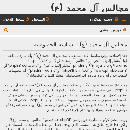
مجالس آل محمد (ع)
الأسئلة المتكررة
التسجيل
تسجيل الدخول
ب
فهرس المنتدى
ح
مجالس آل محمد (ع) - سياسة الخصوصية
ث
هذه الاتفاقية توضع تفاصيل كيف تستعمل ”مجالس آل محمد (ع)“ وأية شركات تابعة
لها (مشار إليها بـ ”نحن“ أو ”مجالس آل محمد (ع)“ أو ”https://al-
majalis.org/forums“) و phpBB (مشار إليها بـ ”هم“, أو ”phpBB software“ أو
“www.phpbb.com” أو ”phpBB Limited“ أو ”phpBB Teams“) أية معلومات
جُمعت خلال أية دورة من دورات استخدامك (مشار إليها بـ ”معلوماتك“).
معلوماتك تجمع بطريقين، أولًا عبر تصفح ”مجالس آل محمد (ع)“ سينتج عنه أن برنامج
phpBB سوف ينشئ مجموعة من الكعكات (كوكيز)، والتي هي عبارة عن ملفات نصية
صغيرة تُحمل إلى المجلد المؤقت لمتصفح جهازك، أول كوكيين يحتويات على تعريف
المستخدم ومعرف جلسة مجهول، يعينهما لك تلقائيًا برنامج phpBB. الكوكي الثالث
سيتم إنشاؤه عندما تطالع مواضيع ضمن ”مجالس آل محمد (ع)“ ويستخدم لمعرفة أي
مواضيع قد قمت بقراءتها وبالتالي إثراء تجربة المستخدم.
وربما ننشئ كوكيات خارجة عن برنامج phpBB عند تصفح ”مجالس آل محمد (ع)“
ولكن هذا خارج نطاق هذا المستند الذي يهدف فقط إلى تغطية الصفحات المنشأة عبر
برنامج phpBB. الطريق الأخرى التي نجمع بها معلوماتك هي عبر ما ترسله إلينا. هذا