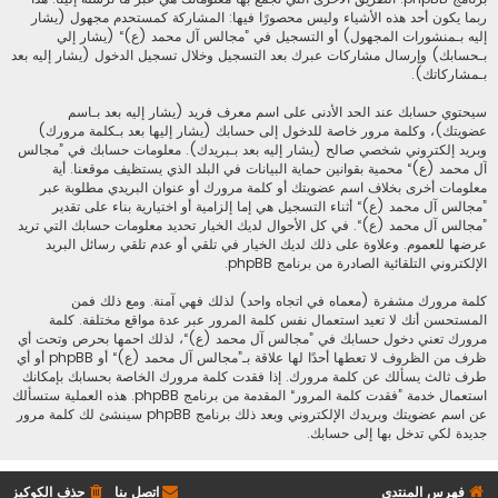
ربما يكون أحد هذه الأشياء وليس محصورًا فيها: المشاركة كمستحدم مجهول (يشار
إليه بـمنشورات المجهول) أو التسجيل في ”مجالس آل محمد (ع)“ (يشار إلي
بـحسابك) وإرسال مشاركات عبرك بعد التسجيل وخلال تسجيل الدخول (يشار إليه بعد
بـمشاركاتك).
سيحتوي حسابك عند الحد الأدنى على اسم معرف فريد (يشار إليه بعد بـاسم
عضويتك)، وكلمة مرور خاصة للدخول إلى حسابك (يشار إليها بعد بـكلمة مرورك)
وبريد إلكتروني شخصي صالح (يشار إليه بعد بـبريدك). معلومات حسابك في ”مجالس
آل محمد (ع)“ محمية بقوانين حماية البيانات في البلد الذي يستظيف موقعنا. أية
معلومات أخرى بخلاف اسم عضويتك أو كلمة مرورك أو عنوان البريدي مطلوبة عبر
”مجالس آل محمد (ع)“ أثناء التسجيل هي إما إلزامية أو اختيارية بناء على تقدير
”مجالس آل محمد (ع)“. في كل الأحوال لديك الخيار تحديد معلومات حسابك التي تريد
عرضها للعموم. وعلاوة على ذلك لديك الخيار في تلقي أو عدم تلقي رسائل البريد
الإلكتروني التلقائية الصادرة من برنامج phpBB.
كلمة مرورك مشفرة (معماه في اتجاه واحد) لذلك فهي آمنة. ومع ذلك فمن
المستحسن أنك لا تعيد استعمال نفس كلمة المرور عبر عدة مواقع مختلفة. كلمة
مرورك تعني دخول حسابك في ”مجالس آل محمد (ع)“، لذلك احمها بحرص وتحت أي
ظرف من الظروف لا تعطها أحدًا لها علاقة بـ”مجالس آل محمد (ع)“ أو phpBB أو أي
طرف ثالث يسألك عن كلمة مرورك. إذا فقدت كلمة مرورك الخاصة بحسابك بإمكانك
استعمال خدمة ”فقدت كلمة المرور“ المقدمة من برنامج phpBB. هذه العملية ستسألك
عن اسم عضويتك وبريدك الإلكتروني وبعد ذلك برنامج phpBB سينشئ لك كلمة مرور
جديدة لكي تدخل بها إلى حسابك.
فهرس المنتدى
اتصل بنا
حذف الكوكيز