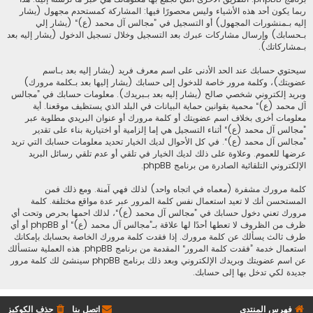
ربما يكون أحد هذه الأشياء وليس محصورًا فيها: المشاركة كمستحدم مجهول (يشار
إليه بـمنشورات المجهول) أو التسجيل في ”مجالس آل محمد (ع)“ (يشار إلي
بـحسابك) وإرسال مشاركات عبرك بعد التسجيل وخلال تسجيل الدخول (يشار إليه بعد
بـمشاركاتك).
سيحتوي حسابك عند الحد الأدنى على اسم معرف فريد (يشار إليه بعد بـاسم
عضويتك)، وكلمة مرور خاصة للدخول إلى حسابك (يشار إليها بعد بـكلمة مرورك)
وبريد إلكتروني شخصي صالح (يشار إليه بعد بـبريدك). معلومات حسابك في ”مجالس
آل محمد (ع)“ محمية بقوانين حماية البيانات في البلد الذي يستظيف موقعنا. أية
معلومات أخرى بخلاف اسم عضويتك أو كلمة مرورك أو عنوان البريدي مطلوبة عبر
”مجالس آل محمد (ع)“ أثناء التسجيل هي إما إلزامية أو اختيارية بناء على تقدير
”مجالس آل محمد (ع)“. في كل الأحوال لديك الخيار تحديد معلومات حسابك التي تريد
عرضها للعموم. وعلاوة على ذلك لديك الخيار في تلقي أو عدم تلقي رسائل البريد
الإلكتروني التلقائية الصادرة من برنامج phpBB.
كلمة مرورك مشفرة (معماه في اتجاه واحد) لذلك فهي آمنة. ومع ذلك فمن
المستحسن أنك لا تعيد استعمال نفس كلمة المرور عبر عدة مواقع مختلفة. كلمة
مرورك تعني دخول حسابك في ”مجالس آل محمد (ع)“، لذلك احمها بحرص وتحت أي
ظرف من الظروف لا تعطها أحدًا لها علاقة بـ”مجالس آل محمد (ع)“ أو phpBB أو أي
طرف ثالث يسألك عن كلمة مرورك. إذا فقدت كلمة مرورك الخاصة بحسابك بإمكانك
استعمال خدمة ”فقدت كلمة المرور“ المقدمة من برنامج phpBB. هذه العملية ستسألك
عن اسم عضويتك وبريدك الإلكتروني وبعد ذلك برنامج phpBB سينشئ لك كلمة مرور
جديدة لكي تدخل بها إلى حسابك.
فهرس المنتدى
اتصل بنا
حذف الكوكيز