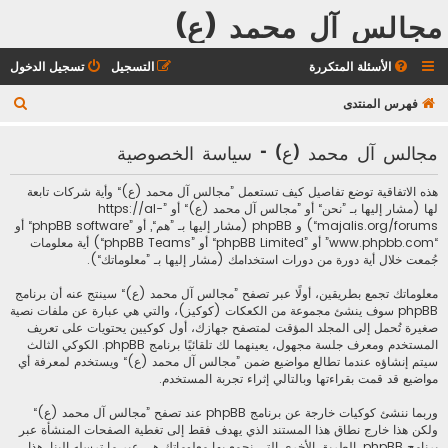
مجالس آل محمد (ع)
الأسئلة المتكررة
التسجيل
تسجيل الدخول
ب
فهرس المنتدى
ح
مجالس آل محمد (ع) - سياسة الخصوصية
ث
هذه الاتفاقية توضع تفاصيل كيف تستعمل ”مجالس آل محمد (ع)“ وأية شركات تابعة
لها (مشار إليها بـ ”نحن“ أو ”مجالس آل محمد (ع)“ أو ”https://al-
majalis.org/forums“) و phpBB (مشار إليها بـ ”هم“, أو ”phpBB software“ أو
“www.phpbb.com” أو ”phpBB Limited“ أو ”phpBB Teams“) أية معلومات
جُمعت خلال أية دورة من دورات استخدامك (مشار إليها بـ ”معلوماتك“).
معلوماتك تجمع بطريقين، أولًا عبر تصفح ”مجالس آل محمد (ع)“ سينتج عنه أن برنامج
phpBB سوف ينشئ مجموعة من الكعكات (كوكيز)، والتي هي عبارة عن ملفات نصية
صغيرة تُحمل إلى المجلد المؤقت لمتصفح جهازك، أول كوكيين يحتويات على تعريف
المستخدم ومعرف جلسة مجهول، يعينهما لك تلقائيًا برنامج phpBB. الكوكي الثالث
سيتم إنشاؤه عندما تطالع مواضيع ضمن ”مجالس آل محمد (ع)“ ويستخدم لمعرفة أي
مواضيع قد قمت بقراءتها وبالتالي إثراء تجربة المستخدم.
وربما ننشئ كوكيات خارجة عن برنامج phpBB عند تصفح ”مجالس آل محمد (ع)“
ولكن هذا خارج نطاق هذا المستند الذي يهدف فقط إلى تغطية الصفحات المنشأة عبر
برنامج phpBB. الطريق الأخرى التي نجمع بها معلوماتك هي عبر ما ترسله إلينا. هذا