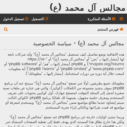
مجالس آل محمد (ع)
الأسئلة المتكررة
التسجيل
تسجيل الدخول
ب
فهرس المنتدى
ح
مجالس آل محمد (ع) - سياسة الخصوصية
ث
هذه الاتفاقية توضع تفاصيل كيف تستعمل ”مجالس آل محمد (ع)“ وأية شركات تابعة
لها (مشار إليها بـ ”نحن“ أو ”مجالس آل محمد (ع)“ أو ”https://al-
majalis.org/forums“) و phpBB (مشار إليها بـ ”هم“, أو ”phpBB software“ أو
“www.phpbb.com” أو ”phpBB Limited“ أو ”phpBB Teams“) أية معلومات
جُمعت خلال أية دورة من دورات استخدامك (مشار إليها بـ ”معلوماتك“).
معلوماتك تجمع بطريقين، أولًا عبر تصفح ”مجالس آل محمد (ع)“ سينتج عنه أن برنامج
phpBB سوف ينشئ مجموعة من الكعكات (كوكيز)، والتي هي عبارة عن ملفات نصية
صغيرة تُحمل إلى المجلد المؤقت لمتصفح جهازك، أول كوكيين يحتويات على تعريف
المستخدم ومعرف جلسة مجهول، يعينهما لك تلقائيًا برنامج phpBB. الكوكي الثالث
سيتم إنشاؤه عندما تطالع مواضيع ضمن ”مجالس آل محمد (ع)“ ويستخدم لمعرفة أي
مواضيع قد قمت بقراءتها وبالتالي إثراء تجربة المستخدم.
وربما ننشئ كوكيات خارجة عن برنامج phpBB عند تصفح ”مجالس آل محمد (ع)“
ولكن هذا خارج نطاق هذا المستند الذي يهدف فقط إلى تغطية الصفحات المنشأة عبر
برنامج phpBB. الطريق الأخرى التي نجمع بها معلوماتك هي عبر ما ترسله إلينا. هذا