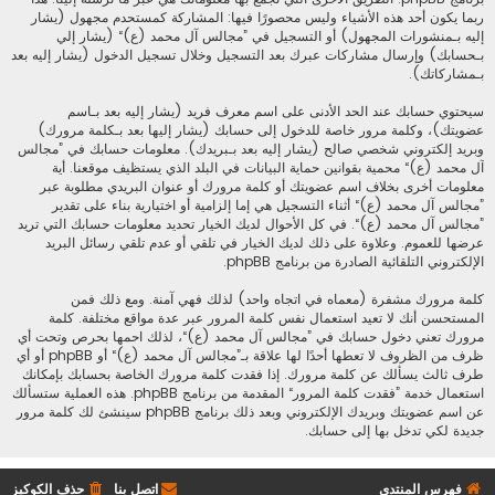
ربما يكون أحد هذه الأشياء وليس محصورًا فيها: المشاركة كمستحدم مجهول (يشار
إليه بـمنشورات المجهول) أو التسجيل في ”مجالس آل محمد (ع)“ (يشار إلي
بـحسابك) وإرسال مشاركات عبرك بعد التسجيل وخلال تسجيل الدخول (يشار إليه بعد
بـمشاركاتك).
سيحتوي حسابك عند الحد الأدنى على اسم معرف فريد (يشار إليه بعد بـاسم
عضويتك)، وكلمة مرور خاصة للدخول إلى حسابك (يشار إليها بعد بـكلمة مرورك)
وبريد إلكتروني شخصي صالح (يشار إليه بعد بـبريدك). معلومات حسابك في ”مجالس
آل محمد (ع)“ محمية بقوانين حماية البيانات في البلد الذي يستظيف موقعنا. أية
معلومات أخرى بخلاف اسم عضويتك أو كلمة مرورك أو عنوان البريدي مطلوبة عبر
”مجالس آل محمد (ع)“ أثناء التسجيل هي إما إلزامية أو اختيارية بناء على تقدير
”مجالس آل محمد (ع)“. في كل الأحوال لديك الخيار تحديد معلومات حسابك التي تريد
عرضها للعموم. وعلاوة على ذلك لديك الخيار في تلقي أو عدم تلقي رسائل البريد
الإلكتروني التلقائية الصادرة من برنامج phpBB.
كلمة مرورك مشفرة (معماه في اتجاه واحد) لذلك فهي آمنة. ومع ذلك فمن
المستحسن أنك لا تعيد استعمال نفس كلمة المرور عبر عدة مواقع مختلفة. كلمة
مرورك تعني دخول حسابك في ”مجالس آل محمد (ع)“، لذلك احمها بحرص وتحت أي
ظرف من الظروف لا تعطها أحدًا لها علاقة بـ”مجالس آل محمد (ع)“ أو phpBB أو أي
طرف ثالث يسألك عن كلمة مرورك. إذا فقدت كلمة مرورك الخاصة بحسابك بإمكانك
استعمال خدمة ”فقدت كلمة المرور“ المقدمة من برنامج phpBB. هذه العملية ستسألك
عن اسم عضويتك وبريدك الإلكتروني وبعد ذلك برنامج phpBB سينشئ لك كلمة مرور
جديدة لكي تدخل بها إلى حسابك.
فهرس المنتدى
اتصل بنا
حذف الكوكيز