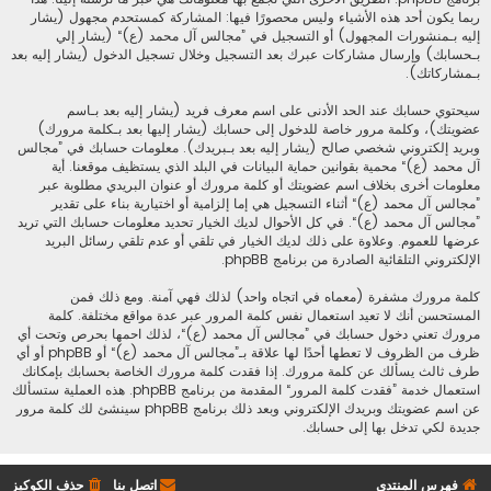
ربما يكون أحد هذه الأشياء وليس محصورًا فيها: المشاركة كمستحدم مجهول (يشار
إليه بـمنشورات المجهول) أو التسجيل في ”مجالس آل محمد (ع)“ (يشار إلي
بـحسابك) وإرسال مشاركات عبرك بعد التسجيل وخلال تسجيل الدخول (يشار إليه بعد
بـمشاركاتك).
سيحتوي حسابك عند الحد الأدنى على اسم معرف فريد (يشار إليه بعد بـاسم
عضويتك)، وكلمة مرور خاصة للدخول إلى حسابك (يشار إليها بعد بـكلمة مرورك)
وبريد إلكتروني شخصي صالح (يشار إليه بعد بـبريدك). معلومات حسابك في ”مجالس
آل محمد (ع)“ محمية بقوانين حماية البيانات في البلد الذي يستظيف موقعنا. أية
معلومات أخرى بخلاف اسم عضويتك أو كلمة مرورك أو عنوان البريدي مطلوبة عبر
”مجالس آل محمد (ع)“ أثناء التسجيل هي إما إلزامية أو اختيارية بناء على تقدير
”مجالس آل محمد (ع)“. في كل الأحوال لديك الخيار تحديد معلومات حسابك التي تريد
عرضها للعموم. وعلاوة على ذلك لديك الخيار في تلقي أو عدم تلقي رسائل البريد
الإلكتروني التلقائية الصادرة من برنامج phpBB.
كلمة مرورك مشفرة (معماه في اتجاه واحد) لذلك فهي آمنة. ومع ذلك فمن
المستحسن أنك لا تعيد استعمال نفس كلمة المرور عبر عدة مواقع مختلفة. كلمة
مرورك تعني دخول حسابك في ”مجالس آل محمد (ع)“، لذلك احمها بحرص وتحت أي
ظرف من الظروف لا تعطها أحدًا لها علاقة بـ”مجالس آل محمد (ع)“ أو phpBB أو أي
طرف ثالث يسألك عن كلمة مرورك. إذا فقدت كلمة مرورك الخاصة بحسابك بإمكانك
استعمال خدمة ”فقدت كلمة المرور“ المقدمة من برنامج phpBB. هذه العملية ستسألك
عن اسم عضويتك وبريدك الإلكتروني وبعد ذلك برنامج phpBB سينشئ لك كلمة مرور
جديدة لكي تدخل بها إلى حسابك.
فهرس المنتدى
اتصل بنا
حذف الكوكيز