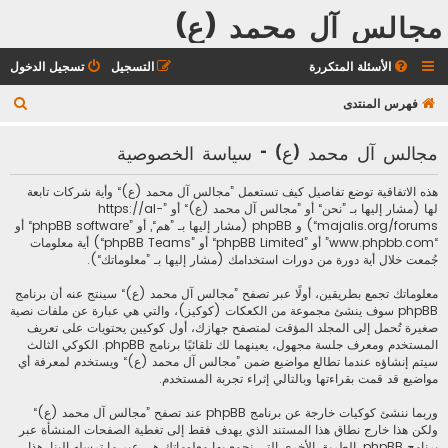
مجالس آل محمد (ع)
الأسئلة المتكررة
التسجيل
تسجيل الدخول
ب
فهرس المنتدى
ح
مجالس آل محمد (ع) - سياسة الخصوصية
ث
هذه الاتفاقية توضع تفاصيل كيف تستعمل ”مجالس آل محمد (ع)“ وأية شركات تابعة
لها (مشار إليها بـ ”نحن“ أو ”مجالس آل محمد (ع)“ أو ”https://al-
majalis.org/forums“) و phpBB (مشار إليها بـ ”هم“, أو ”phpBB software“ أو
“www.phpbb.com” أو ”phpBB Limited“ أو ”phpBB Teams“) أية معلومات
جُمعت خلال أية دورة من دورات استخدامك (مشار إليها بـ ”معلوماتك“).
معلوماتك تجمع بطريقين، أولًا عبر تصفح ”مجالس آل محمد (ع)“ سينتج عنه أن برنامج
phpBB سوف ينشئ مجموعة من الكعكات (كوكيز)، والتي هي عبارة عن ملفات نصية
صغيرة تُحمل إلى المجلد المؤقت لمتصفح جهازك، أول كوكيين يحتويات على تعريف
المستخدم ومعرف جلسة مجهول، يعينهما لك تلقائيًا برنامج phpBB. الكوكي الثالث
سيتم إنشاؤه عندما تطالع مواضيع ضمن ”مجالس آل محمد (ع)“ ويستخدم لمعرفة أي
مواضيع قد قمت بقراءتها وبالتالي إثراء تجربة المستخدم.
وربما ننشئ كوكيات خارجة عن برنامج phpBB عند تصفح ”مجالس آل محمد (ع)“
ولكن هذا خارج نطاق هذا المستند الذي يهدف فقط إلى تغطية الصفحات المنشأة عبر
برنامج phpBB. الطريق الأخرى التي نجمع بها معلوماتك هي عبر ما ترسله إلينا. هذا