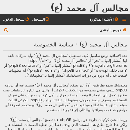
مجالس آل محمد (ع)
الأسئلة المتكررة
التسجيل
تسجيل الدخول
ب
فهرس المنتدى
ح
مجالس آل محمد (ع) - سياسة الخصوصية
ث
هذه الاتفاقية توضع تفاصيل كيف تستعمل ”مجالس آل محمد (ع)“ وأية شركات تابعة
لها (مشار إليها بـ ”نحن“ أو ”مجالس آل محمد (ع)“ أو ”https://al-
majalis.org/forums“) و phpBB (مشار إليها بـ ”هم“, أو ”phpBB software“ أو
“www.phpbb.com” أو ”phpBB Limited“ أو ”phpBB Teams“) أية معلومات
جُمعت خلال أية دورة من دورات استخدامك (مشار إليها بـ ”معلوماتك“).
معلوماتك تجمع بطريقين، أولًا عبر تصفح ”مجالس آل محمد (ع)“ سينتج عنه أن برنامج
phpBB سوف ينشئ مجموعة من الكعكات (كوكيز)، والتي هي عبارة عن ملفات نصية
صغيرة تُحمل إلى المجلد المؤقت لمتصفح جهازك، أول كوكيين يحتويات على تعريف
المستخدم ومعرف جلسة مجهول، يعينهما لك تلقائيًا برنامج phpBB. الكوكي الثالث
سيتم إنشاؤه عندما تطالع مواضيع ضمن ”مجالس آل محمد (ع)“ ويستخدم لمعرفة أي
مواضيع قد قمت بقراءتها وبالتالي إثراء تجربة المستخدم.
وربما ننشئ كوكيات خارجة عن برنامج phpBB عند تصفح ”مجالس آل محمد (ع)“
ولكن هذا خارج نطاق هذا المستند الذي يهدف فقط إلى تغطية الصفحات المنشأة عبر
برنامج phpBB. الطريق الأخرى التي نجمع بها معلوماتك هي عبر ما ترسله إلينا. هذا