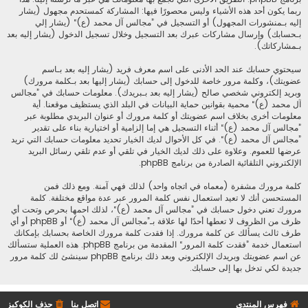
ربما يكون أحد هذه الأشياء وليس محصورًا فيها: المشاركة كمستحدم مجهول (يشار
إليه بـمنشورات المجهول) أو التسجيل في ”مجالس آل محمد (ع)“ (يشار إلي
بـحسابك) وإرسال مشاركات عبرك بعد التسجيل وخلال تسجيل الدخول (يشار إليه بعد
بـمشاركاتك).
سيحتوي حسابك عند الحد الأدنى على اسم معرف فريد (يشار إليه بعد بـاسم
عضويتك)، وكلمة مرور خاصة للدخول إلى حسابك (يشار إليها بعد بـكلمة مرورك)
وبريد إلكتروني شخصي صالح (يشار إليه بعد بـبريدك). معلومات حسابك في ”مجالس
آل محمد (ع)“ محمية بقوانين حماية البيانات في البلد الذي يستظيف موقعنا. أية
معلومات أخرى بخلاف اسم عضويتك أو كلمة مرورك أو عنوان البريدي مطلوبة عبر
”مجالس آل محمد (ع)“ أثناء التسجيل هي إما إلزامية أو اختيارية بناء على تقدير
”مجالس آل محمد (ع)“. في كل الأحوال لديك الخيار تحديد معلومات حسابك التي تريد
عرضها للعموم. وعلاوة على ذلك لديك الخيار في تلقي أو عدم تلقي رسائل البريد
الإلكتروني التلقائية الصادرة من برنامج phpBB.
كلمة مرورك مشفرة (معماه في اتجاه واحد) لذلك فهي آمنة. ومع ذلك فمن
المستحسن أنك لا تعيد استعمال نفس كلمة المرور عبر عدة مواقع مختلفة. كلمة
مرورك تعني دخول حسابك في ”مجالس آل محمد (ع)“، لذلك احمها بحرص وتحت أي
ظرف من الظروف لا تعطها أحدًا لها علاقة بـ”مجالس آل محمد (ع)“ أو phpBB أو أي
طرف ثالث يسألك عن كلمة مرورك. إذا فقدت كلمة مرورك الخاصة بحسابك بإمكانك
استعمال خدمة ”فقدت كلمة المرور“ المقدمة من برنامج phpBB. هذه العملية ستسألك
عن اسم عضويتك وبريدك الإلكتروني وبعد ذلك برنامج phpBB سينشئ لك كلمة مرور
جديدة لكي تدخل بها إلى حسابك.
فهرس المنتدى
اتصل بنا
حذف الكوكيز