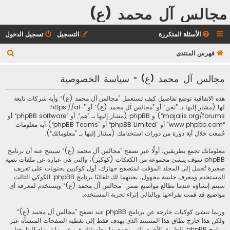
مجالس آل محمد (ع)
الأسئلة المتكررة
التسجيل
تسجيل الدخول
ب
فهرس المنتدى
ح
مجالس آل محمد (ع) - سياسة الخصوصية
ث
هذه الاتفاقية توضع تفاصيل كيف تستعمل ”مجالس آل محمد (ع)“ وأية شركات تابعة
لها (مشار إليها بـ ”نحن“ أو ”مجالس آل محمد (ع)“ أو ”https://al-
majalis.org/forums“) و phpBB (مشار إليها بـ ”هم“, أو ”phpBB software“ أو
“www.phpbb.com” أو ”phpBB Limited“ أو ”phpBB Teams“) أية معلومات
جُمعت خلال أية دورة من دورات استخدامك (مشار إليها بـ ”معلوماتك“).
معلوماتك تجمع بطريقين، أولًا عبر تصفح ”مجالس آل محمد (ع)“ سينتج عنه أن برنامج
phpBB سوف ينشئ مجموعة من الكعكات (كوكيز)، والتي هي عبارة عن ملفات نصية
صغيرة تُحمل إلى المجلد المؤقت لمتصفح جهازك، أول كوكيين يحتويات على تعريف
المستخدم ومعرف جلسة مجهول، يعينهما لك تلقائيًا برنامج phpBB. الكوكي الثالث
سيتم إنشاؤه عندما تطالع مواضيع ضمن ”مجالس آل محمد (ع)“ ويستخدم لمعرفة أي
مواضيع قد قمت بقراءتها وبالتالي إثراء تجربة المستخدم.
وربما ننشئ كوكيات خارجة عن برنامج phpBB عند تصفح ”مجالس آل محمد (ع)“
ولكن هذا خارج نطاق هذا المستند الذي يهدف فقط إلى تغطية الصفحات المنشأة عبر
برنامج phpBB. الطريق الأخرى التي نجمع بها معلوماتك هي عبر ما ترسله إلينا. هذا