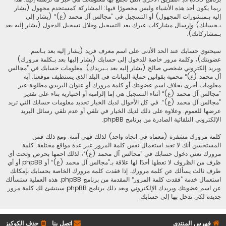
ربما يكون أحد هذه الأشياء وليس محصورًا فيها: المشاركة كمستحدم مجهول (يشار
إليه بـمنشورات المجهول) أو التسجيل في ”مجالس آل محمد (ع)“ (يشار إلي
بـحسابك) وإرسال مشاركات عبرك بعد التسجيل وخلال تسجيل الدخول (يشار إليه بعد
بـمشاركاتك).
سيحتوي حسابك عند الحد الأدنى على اسم معرف فريد (يشار إليه بعد بـاسم
عضويتك)، وكلمة مرور خاصة للدخول إلى حسابك (يشار إليها بعد بـكلمة مرورك)
وبريد إلكتروني شخصي صالح (يشار إليه بعد بـبريدك). معلومات حسابك في ”مجالس
آل محمد (ع)“ محمية بقوانين حماية البيانات في البلد الذي يستظيف موقعنا. أية
معلومات أخرى بخلاف اسم عضويتك أو كلمة مرورك أو عنوان البريدي مطلوبة عبر
”مجالس آل محمد (ع)“ أثناء التسجيل هي إما إلزامية أو اختيارية بناء على تقدير
”مجالس آل محمد (ع)“. في كل الأحوال لديك الخيار تحديد معلومات حسابك التي تريد
عرضها للعموم. وعلاوة على ذلك لديك الخيار في تلقي أو عدم تلقي رسائل البريد
الإلكتروني التلقائية الصادرة من برنامج phpBB.
كلمة مرورك مشفرة (معماه في اتجاه واحد) لذلك فهي آمنة. ومع ذلك فمن
المستحسن أنك لا تعيد استعمال نفس كلمة المرور عبر عدة مواقع مختلفة. كلمة
مرورك تعني دخول حسابك في ”مجالس آل محمد (ع)“، لذلك احمها بحرص وتحت أي
ظرف من الظروف لا تعطها أحدًا لها علاقة بـ”مجالس آل محمد (ع)“ أو phpBB أو أي
طرف ثالث يسألك عن كلمة مرورك. إذا فقدت كلمة مرورك الخاصة بحسابك بإمكانك
استعمال خدمة ”فقدت كلمة المرور“ المقدمة من برنامج phpBB. هذه العملية ستسألك
عن اسم عضويتك وبريدك الإلكتروني وبعد ذلك برنامج phpBB سينشئ لك كلمة مرور
جديدة لكي تدخل بها إلى حسابك.
فهرس المنتدى
اتصل بنا
حذف الكوكيز