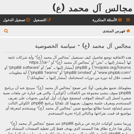
مجالس آل محمد (ع)
الأسئلة المتكررة
التسجيل
تسجيل الدخول
ب
فهرس المنتدى
ح
مجالس آل محمد (ع) - سياسة الخصوصية
ث
هذه الاتفاقية توضع تفاصيل كيف تستعمل ”مجالس آل محمد (ع)“ وأية شركات تابعة
لها (مشار إليها بـ ”نحن“ أو ”مجالس آل محمد (ع)“ أو ”https://al-
majalis.org/forums“) و phpBB (مشار إليها بـ ”هم“, أو ”phpBB software“ أو
“www.phpbb.com” أو ”phpBB Limited“ أو ”phpBB Teams“) أية معلومات
جُمعت خلال أية دورة من دورات استخدامك (مشار إليها بـ ”معلوماتك“).
معلوماتك تجمع بطريقين، أولًا عبر تصفح ”مجالس آل محمد (ع)“ سينتج عنه أن برنامج
phpBB سوف ينشئ مجموعة من الكعكات (كوكيز)، والتي هي عبارة عن ملفات نصية
صغيرة تُحمل إلى المجلد المؤقت لمتصفح جهازك، أول كوكيين يحتويات على تعريف
المستخدم ومعرف جلسة مجهول، يعينهما لك تلقائيًا برنامج phpBB. الكوكي الثالث
سيتم إنشاؤه عندما تطالع مواضيع ضمن ”مجالس آل محمد (ع)“ ويستخدم لمعرفة أي
مواضيع قد قمت بقراءتها وبالتالي إثراء تجربة المستخدم.
وربما ننشئ كوكيات خارجة عن برنامج phpBB عند تصفح ”مجالس آل محمد (ع)“
ولكن هذا خارج نطاق هذا المستند الذي يهدف فقط إلى تغطية الصفحات المنشأة عبر
برنامج phpBB. الطريق الأخرى التي نجمع بها معلوماتك هي عبر ما ترسله إلينا. هذا