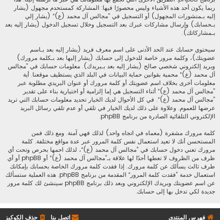
ربما يكون أحد هذه الأشياء وليس محصورًا فيها: المشاركة كمستحدم مجهول (يشار
إليه بـمنشورات المجهول) أو التسجيل في ”مجالس آل محمد (ع)“ (يشار إلي
بـحسابك) وإرسال مشاركات عبرك بعد التسجيل وخلال تسجيل الدخول (يشار إليه بعد
بـمشاركاتك).
سيحتوي حسابك عند الحد الأدنى على اسم معرف فريد (يشار إليه بعد بـاسم
عضويتك)، وكلمة مرور خاصة للدخول إلى حسابك (يشار إليها بعد بـكلمة مرورك)
وبريد إلكتروني شخصي صالح (يشار إليه بعد بـبريدك). معلومات حسابك في ”مجالس
آل محمد (ع)“ محمية بقوانين حماية البيانات في البلد الذي يستظيف موقعنا. أية
معلومات أخرى بخلاف اسم عضويتك أو كلمة مرورك أو عنوان البريدي مطلوبة عبر
”مجالس آل محمد (ع)“ أثناء التسجيل هي إما إلزامية أو اختيارية بناء على تقدير
”مجالس آل محمد (ع)“. في كل الأحوال لديك الخيار تحديد معلومات حسابك التي تريد
عرضها للعموم. وعلاوة على ذلك لديك الخيار في تلقي أو عدم تلقي رسائل البريد
الإلكتروني التلقائية الصادرة من برنامج phpBB.
كلمة مرورك مشفرة (معماه في اتجاه واحد) لذلك فهي آمنة. ومع ذلك فمن
المستحسن أنك لا تعيد استعمال نفس كلمة المرور عبر عدة مواقع مختلفة. كلمة
مرورك تعني دخول حسابك في ”مجالس آل محمد (ع)“، لذلك احمها بحرص وتحت أي
ظرف من الظروف لا تعطها أحدًا لها علاقة بـ”مجالس آل محمد (ع)“ أو phpBB أو أي
طرف ثالث يسألك عن كلمة مرورك. إذا فقدت كلمة مرورك الخاصة بحسابك بإمكانك
استعمال خدمة ”فقدت كلمة المرور“ المقدمة من برنامج phpBB. هذه العملية ستسألك
عن اسم عضويتك وبريدك الإلكتروني وبعد ذلك برنامج phpBB سينشئ لك كلمة مرور
جديدة لكي تدخل بها إلى حسابك.
فهرس المنتدى
اتصل بنا
حذف الكوكيز