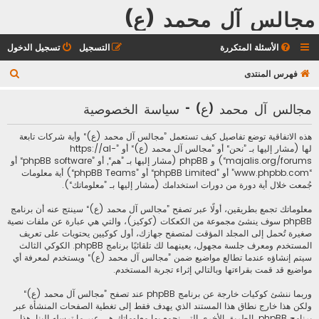
مجالس آل محمد (ع)
الأسئلة المتكررة
التسجيل
تسجيل الدخول
ب
فهرس المنتدى
ح
مجالس آل محمد (ع) - سياسة الخصوصية
ث
هذه الاتفاقية توضع تفاصيل كيف تستعمل ”مجالس آل محمد (ع)“ وأية شركات تابعة
لها (مشار إليها بـ ”نحن“ أو ”مجالس آل محمد (ع)“ أو ”https://al-
majalis.org/forums“) و phpBB (مشار إليها بـ ”هم“, أو ”phpBB software“ أو
“www.phpbb.com” أو ”phpBB Limited“ أو ”phpBB Teams“) أية معلومات
جُمعت خلال أية دورة من دورات استخدامك (مشار إليها بـ ”معلوماتك“).
معلوماتك تجمع بطريقين، أولًا عبر تصفح ”مجالس آل محمد (ع)“ سينتج عنه أن برنامج
phpBB سوف ينشئ مجموعة من الكعكات (كوكيز)، والتي هي عبارة عن ملفات نصية
صغيرة تُحمل إلى المجلد المؤقت لمتصفح جهازك، أول كوكيين يحتويات على تعريف
المستخدم ومعرف جلسة مجهول، يعينهما لك تلقائيًا برنامج phpBB. الكوكي الثالث
سيتم إنشاؤه عندما تطالع مواضيع ضمن ”مجالس آل محمد (ع)“ ويستخدم لمعرفة أي
مواضيع قد قمت بقراءتها وبالتالي إثراء تجربة المستخدم.
وربما ننشئ كوكيات خارجة عن برنامج phpBB عند تصفح ”مجالس آل محمد (ع)“
ولكن هذا خارج نطاق هذا المستند الذي يهدف فقط إلى تغطية الصفحات المنشأة عبر
برنامج phpBB. الطريق الأخرى التي نجمع بها معلوماتك هي عبر ما ترسله إلينا. هذا