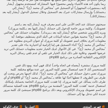
ربما يكون أحد هذه الأشياء وليس محصورًا فيها: المشاركة كمستحدم مجهول (يشار
إليه بـمنشورات المجهول) أو التسجيل في ”مجالس آل محمد (ع)“ (يشار إلي
بـحسابك) وإرسال مشاركات عبرك بعد التسجيل وخلال تسجيل الدخول (يشار إليه بعد
بـمشاركاتك).
سيحتوي حسابك عند الحد الأدنى على اسم معرف فريد (يشار إليه بعد بـاسم
عضويتك)، وكلمة مرور خاصة للدخول إلى حسابك (يشار إليها بعد بـكلمة مرورك)
وبريد إلكتروني شخصي صالح (يشار إليه بعد بـبريدك). معلومات حسابك في ”مجالس
آل محمد (ع)“ محمية بقوانين حماية البيانات في البلد الذي يستظيف موقعنا. أية
معلومات أخرى بخلاف اسم عضويتك أو كلمة مرورك أو عنوان البريدي مطلوبة عبر
”مجالس آل محمد (ع)“ أثناء التسجيل هي إما إلزامية أو اختيارية بناء على تقدير
”مجالس آل محمد (ع)“. في كل الأحوال لديك الخيار تحديد معلومات حسابك التي تريد
عرضها للعموم. وعلاوة على ذلك لديك الخيار في تلقي أو عدم تلقي رسائل البريد
الإلكتروني التلقائية الصادرة من برنامج phpBB.
كلمة مرورك مشفرة (معماه في اتجاه واحد) لذلك فهي آمنة. ومع ذلك فمن
المستحسن أنك لا تعيد استعمال نفس كلمة المرور عبر عدة مواقع مختلفة. كلمة
مرورك تعني دخول حسابك في ”مجالس آل محمد (ع)“، لذلك احمها بحرص وتحت أي
ظرف من الظروف لا تعطها أحدًا لها علاقة بـ”مجالس آل محمد (ع)“ أو phpBB أو أي
طرف ثالث يسألك عن كلمة مرورك. إذا فقدت كلمة مرورك الخاصة بحسابك بإمكانك
استعمال خدمة ”فقدت كلمة المرور“ المقدمة من برنامج phpBB. هذه العملية ستسألك
عن اسم عضويتك وبريدك الإلكتروني وبعد ذلك برنامج phpBB سينشئ لك كلمة مرور
جديدة لكي تدخل بها إلى حسابك.
فهرس المنتدى
اتصل بنا
حذف الكوكيز