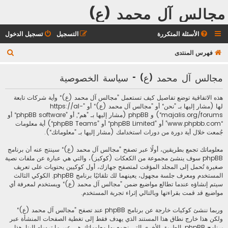
مجالس آل محمد (ع)
الأسئلة المتكررة
التسجيل
تسجيل الدخول
ب
فهرس المنتدى
ح
مجالس آل محمد (ع) - سياسة الخصوصية
ث
هذه الاتفاقية توضع تفاصيل كيف تستعمل ”مجالس آل محمد (ع)“ وأية شركات تابعة
لها (مشار إليها بـ ”نحن“ أو ”مجالس آل محمد (ع)“ أو ”https://al-
majalis.org/forums“) و phpBB (مشار إليها بـ ”هم“, أو ”phpBB software“ أو
“www.phpbb.com” أو ”phpBB Limited“ أو ”phpBB Teams“) أية معلومات
جُمعت خلال أية دورة من دورات استخدامك (مشار إليها بـ ”معلوماتك“).
معلوماتك تجمع بطريقين، أولًا عبر تصفح ”مجالس آل محمد (ع)“ سينتج عنه أن برنامج
phpBB سوف ينشئ مجموعة من الكعكات (كوكيز)، والتي هي عبارة عن ملفات نصية
صغيرة تُحمل إلى المجلد المؤقت لمتصفح جهازك، أول كوكيين يحتويات على تعريف
المستخدم ومعرف جلسة مجهول، يعينهما لك تلقائيًا برنامج phpBB. الكوكي الثالث
سيتم إنشاؤه عندما تطالع مواضيع ضمن ”مجالس آل محمد (ع)“ ويستخدم لمعرفة أي
مواضيع قد قمت بقراءتها وبالتالي إثراء تجربة المستخدم.
وربما ننشئ كوكيات خارجة عن برنامج phpBB عند تصفح ”مجالس آل محمد (ع)“
ولكن هذا خارج نطاق هذا المستند الذي يهدف فقط إلى تغطية الصفحات المنشأة عبر
برنامج phpBB. الطريق الأخرى التي نجمع بها معلوماتك هي عبر ما ترسله إلينا. هذا