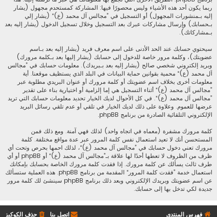
ربما يكون أحد هذه الأشياء وليس محصورًا فيها: المشاركة كمستحدم مجهول (يشار
إليه بـمنشورات المجهول) أو التسجيل في ”مجالس آل محمد (ع)“ (يشار إلي
بـحسابك) وإرسال مشاركات عبرك بعد التسجيل وخلال تسجيل الدخول (يشار إليه بعد
بـمشاركاتك).
سيحتوي حسابك عند الحد الأدنى على اسم معرف فريد (يشار إليه بعد بـاسم
عضويتك)، وكلمة مرور خاصة للدخول إلى حسابك (يشار إليها بعد بـكلمة مرورك)
وبريد إلكتروني شخصي صالح (يشار إليه بعد بـبريدك). معلومات حسابك في ”مجالس
آل محمد (ع)“ محمية بقوانين حماية البيانات في البلد الذي يستظيف موقعنا. أية
معلومات أخرى بخلاف اسم عضويتك أو كلمة مرورك أو عنوان البريدي مطلوبة عبر
”مجالس آل محمد (ع)“ أثناء التسجيل هي إما إلزامية أو اختيارية بناء على تقدير
”مجالس آل محمد (ع)“. في كل الأحوال لديك الخيار تحديد معلومات حسابك التي تريد
عرضها للعموم. وعلاوة على ذلك لديك الخيار في تلقي أو عدم تلقي رسائل البريد
الإلكتروني التلقائية الصادرة من برنامج phpBB.
كلمة مرورك مشفرة (معماه في اتجاه واحد) لذلك فهي آمنة. ومع ذلك فمن
المستحسن أنك لا تعيد استعمال نفس كلمة المرور عبر عدة مواقع مختلفة. كلمة
مرورك تعني دخول حسابك في ”مجالس آل محمد (ع)“، لذلك احمها بحرص وتحت أي
ظرف من الظروف لا تعطها أحدًا لها علاقة بـ”مجالس آل محمد (ع)“ أو phpBB أو أي
طرف ثالث يسألك عن كلمة مرورك. إذا فقدت كلمة مرورك الخاصة بحسابك بإمكانك
استعمال خدمة ”فقدت كلمة المرور“ المقدمة من برنامج phpBB. هذه العملية ستسألك
عن اسم عضويتك وبريدك الإلكتروني وبعد ذلك برنامج phpBB سينشئ لك كلمة مرور
جديدة لكي تدخل بها إلى حسابك.
فهرس المنتدى
اتصل بنا
حذف الكوكيز