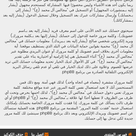
ربما يكون أحد هذه الأشياء وليس محصورًا فيها: المشاركة كمستحدم مجهول (يشار
إليه بـمنشورات المجهول) أو التسجيل في ”مجالس آل محمد (ع)“ (يشار إلي
بـحسابك) وإرسال مشاركات عبرك بعد التسجيل وخلال تسجيل الدخول (يشار إليه بعد
بـمشاركاتك).
سيحتوي حسابك عند الحد الأدنى على اسم معرف فريد (يشار إليه بعد بـاسم
عضويتك)، وكلمة مرور خاصة للدخول إلى حسابك (يشار إليها بعد بـكلمة مرورك)
وبريد إلكتروني شخصي صالح (يشار إليه بعد بـبريدك). معلومات حسابك في ”مجالس
آل محمد (ع)“ محمية بقوانين حماية البيانات في البلد الذي يستظيف موقعنا. أية
معلومات أخرى بخلاف اسم عضويتك أو كلمة مرورك أو عنوان البريدي مطلوبة عبر
”مجالس آل محمد (ع)“ أثناء التسجيل هي إما إلزامية أو اختيارية بناء على تقدير
”مجالس آل محمد (ع)“. في كل الأحوال لديك الخيار تحديد معلومات حسابك التي تريد
عرضها للعموم. وعلاوة على ذلك لديك الخيار في تلقي أو عدم تلقي رسائل البريد
الإلكتروني التلقائية الصادرة من برنامج phpBB.
كلمة مرورك مشفرة (معماه في اتجاه واحد) لذلك فهي آمنة. ومع ذلك فمن
المستحسن أنك لا تعيد استعمال نفس كلمة المرور عبر عدة مواقع مختلفة. كلمة
مرورك تعني دخول حسابك في ”مجالس آل محمد (ع)“، لذلك احمها بحرص وتحت أي
ظرف من الظروف لا تعطها أحدًا لها علاقة بـ”مجالس آل محمد (ع)“ أو phpBB أو أي
طرف ثالث يسألك عن كلمة مرورك. إذا فقدت كلمة مرورك الخاصة بحسابك بإمكانك
استعمال خدمة ”فقدت كلمة المرور“ المقدمة من برنامج phpBB. هذه العملية ستسألك
عن اسم عضويتك وبريدك الإلكتروني وبعد ذلك برنامج phpBB سينشئ لك كلمة مرور
جديدة لكي تدخل بها إلى حسابك.
فهرس المنتدى
اتصل بنا
حذف الكوكيز