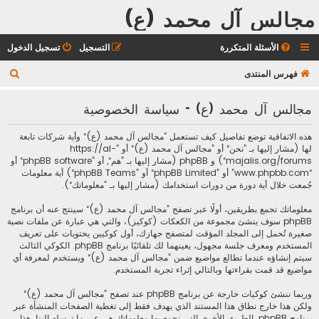
مجالس آل محمد (ع)
الأسئلة المتكررة
التسجيل
تسجيل الدخول
ب
فهرس المنتدى
ح
مجالس آل محمد (ع) - سياسة الخصوصية
ث
هذه الاتفاقية توضع تفاصيل كيف تستعمل ”مجالس آل محمد (ع)“ وأية شركات تابعة
لها (مشار إليها بـ ”نحن“ أو ”مجالس آل محمد (ع)“ أو ”https://al-
majalis.org/forums“) و phpBB (مشار إليها بـ ”هم“, أو ”phpBB software“ أو
“www.phpbb.com” أو ”phpBB Limited“ أو ”phpBB Teams“) أية معلومات
جُمعت خلال أية دورة من دورات استخدامك (مشار إليها بـ ”معلوماتك“).
معلوماتك تجمع بطريقين، أولًا عبر تصفح ”مجالس آل محمد (ع)“ سينتج عنه أن برنامج
phpBB سوف ينشئ مجموعة من الكعكات (كوكيز)، والتي هي عبارة عن ملفات نصية
صغيرة تُحمل إلى المجلد المؤقت لمتصفح جهازك، أول كوكيين يحتويات على تعريف
المستخدم ومعرف جلسة مجهول، يعينهما لك تلقائيًا برنامج phpBB. الكوكي الثالث
سيتم إنشاؤه عندما تطالع مواضيع ضمن ”مجالس آل محمد (ع)“ ويستخدم لمعرفة أي
مواضيع قد قمت بقراءتها وبالتالي إثراء تجربة المستخدم.
وربما ننشئ كوكيات خارجة عن برنامج phpBB عند تصفح ”مجالس آل محمد (ع)“
ولكن هذا خارج نطاق هذا المستند الذي يهدف فقط إلى تغطية الصفحات المنشأة عبر
برنامج phpBB. الطريق الأخرى التي نجمع بها معلوماتك هي عبر ما ترسله إلينا. هذا