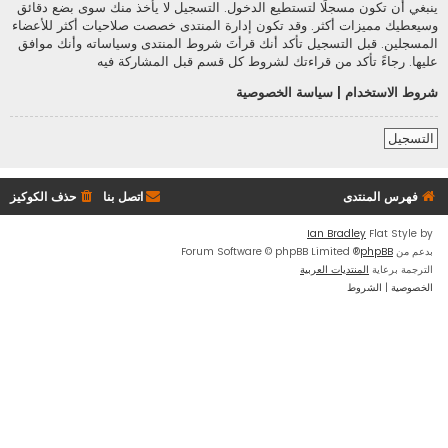
ينبغي أن تكون مسجلًا لتستطيع الدخول. التسجيل لا يأخذ منك سوى بضع دقائق
وسيعطيك مميزات أكثر. وقد تكون إدارة المنتدى خصصت صلاحيات أكثر للأعضاء
المسجلين. قبل التسجيل تأكد أنك قرأتَ شروط المنتدى وسياساته وأنك موافق
عليها. رجاءً تأكد من قراءتك لشروط كل قسم قبل المشاركة فيه
شروط الاستخدام
|
سياسة الخصوصية
التسجيل
فهرس المنتدى
اتصل بنا
حذف الكوكيز
Ian Bradley
Flat Style by
بدعم من
phpBB
® Forum Software © phpBB Limited
الترجمة برعاية
المنتديات العربية
الخصوصية
|
الشروط