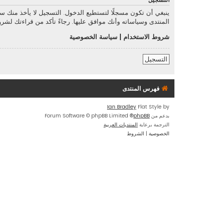
التسجيل
ينبغي أن تكون مسجلًا لتستطيع الدخول. التسجيل لا يأخذ منك 
المنتدى وسياساته وأنك موافق عليها. رجاءً تأكد من قراءتك لش
شروط الاستخدام
|
سياسة الخصوصية
التسجيل
فهرس المنتدى
Ian Bradley
Flat Style by
بدعم من
phpBB
® Forum Software © phpBB Limited
الترجمة برعاية
المنتديات العربية
الخصوصية
|
الشروط