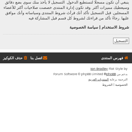
ينبغي أن تكون مسجلًا لتستطيع الدخول. التسجيل لا يأخذ منك سوى بضع دقائق
وسيعطيك مميزات أكثر. وقد تكون إدارة المنتدى خصصت صلاحيات أكثر للأعضاء
المسجلين. قبل التسجيل تأكد أنك قرأتَ شروط المنتدى وسياساته وأنك موافق
عليها. رجاءً تأكد من قراءتك لشروط كل قسم قبل المشاركة فيه
شروط الاستخدام
|
سياسة الخصوصية
التسجيل
فهرس المنتدى
اتصل بنا
حذف الكوكيز
Ian Bradley
Flat Style by
بدعم من
phpBB
® Forum Software © phpBB Limited
الترجمة برعاية
المنتديات العربية
الخصوصية
|
الشروط