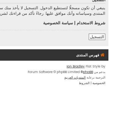
التسجيل
ينبغي أن تكون مسجلًا لتستطيع الدخول. التسجيل لا يأخذ منك 
المنتدى وسياساته وأنك موافق عليها. رجاءً تأكد من قراءتك لش
شروط الاستخدام
|
سياسة الخصوصية
التسجيل
فهرس المنتدى
Ian Bradley
Flat Style by
بدعم من
phpBB
® Forum Software © phpBB Limited
الترجمة برعاية
المنتديات العربية
الخصوصية
|
الشروط