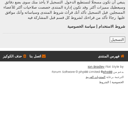
ينبغي أن تكون مسجلًا لتستطيع الدخول. التسجيل لا يأخذ منك سوى بضع دقائق
وسيعطيك مميزات أكثر. وقد تكون إدارة المنتدى خصصت صلاحيات أكثر للأعضاء
المسجلين. قبل التسجيل تأكد أنك قرأتَ شروط المنتدى وسياساته وأنك موافق
عليها. رجاءً تأكد من قراءتك لشروط كل قسم قبل المشاركة فيه
شروط الاستخدام
|
سياسة الخصوصية
التسجيل
فهرس المنتدى
اتصل بنا
حذف الكوكيز
Ian Bradley
Flat Style by
بدعم من
phpBB
® Forum Software © phpBB Limited
الترجمة برعاية
المنتديات العربية
الخصوصية
|
الشروط