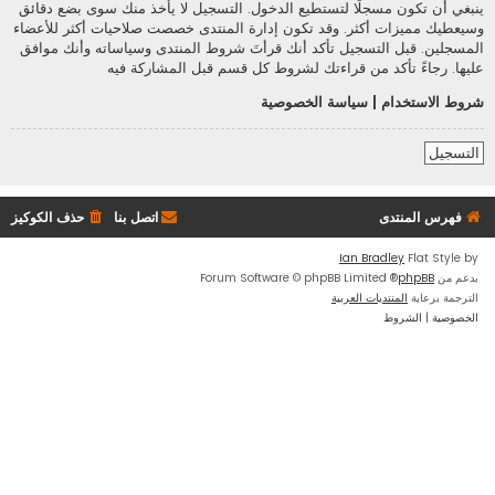
ينبغي أن تكون مسجلًا لتستطيع الدخول. التسجيل لا يأخذ منك سوى بضع دقائق
وسيعطيك مميزات أكثر. وقد تكون إدارة المنتدى خصصت صلاحيات أكثر للأعضاء
المسجلين. قبل التسجيل تأكد أنك قرأتَ شروط المنتدى وسياساته وأنك موافق
عليها. رجاءً تأكد من قراءتك لشروط كل قسم قبل المشاركة فيه
شروط الاستخدام
|
سياسة الخصوصية
التسجيل
فهرس المنتدى
اتصل بنا
حذف الكوكيز
Ian Bradley
Flat Style by
بدعم من
phpBB
® Forum Software © phpBB Limited
الترجمة برعاية
المنتديات العربية
الخصوصية
|
الشروط