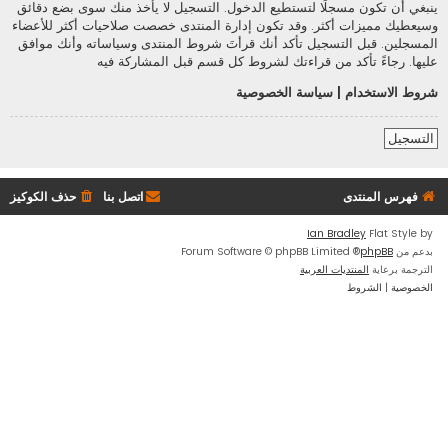
ينبغي أن تكون مسجلًا لتستطيع الدخول. التسجيل لا يأخذ منك سوى بضع دقائق
وسيعطيك مميزات أكثر. وقد تكون إدارة المنتدى خصصت صلاحيات أكثر للأعضاء
المسجلين. قبل التسجيل تأكد أنك قرأتَ شروط المنتدى وسياساته وأنك موافق
عليها. رجاءً تأكد من قراءتك لشروط كل قسم قبل المشاركة فيه
شروط الاستخدام
|
سياسة الخصوصية
التسجيل
فهرس المنتدى
اتصل بنا
حذف الكوكيز
Ian Bradley
Flat Style by
بدعم من
phpBB
® Forum Software © phpBB Limited
الترجمة برعاية
المنتديات العربية
الخصوصية
|
الشروط