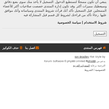
ينبغي أن تكون مسجلًا لتستطيع الدخول. التسجيل لا يأخذ منك سوى بضع دقائق
وسيعطيك مميزات أكثر. وقد تكون إدارة المنتدى خصصت صلاحيات أكثر للأعضاء
المسجلين. قبل التسجيل تأكد أنك قرأتَ شروط المنتدى وسياساته وأنك موافق
عليها. رجاءً تأكد من قراءتك لشروط كل قسم قبل المشاركة فيه
شروط الاستخدام
|
سياسة الخصوصية
التسجيل
فهرس المنتدى
اتصل بنا
حذف الكوكيز
Ian Bradley
Flat Style by
بدعم من
phpBB
® Forum Software © phpBB Limited
الترجمة برعاية
المنتديات العربية
الخصوصية
|
الشروط