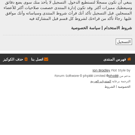
ينبغي أن تكون مسجلًا لتستطيع الدخول. التسجيل لا يأخذ منك سوى بضع دقائق
وسيعطيك مميزات أكثر. وقد تكون إدارة المنتدى خصصت صلاحيات أكثر للأعضاء
المسجلين. قبل التسجيل تأكد أنك قرأتَ شروط المنتدى وسياساته وأنك موافق
عليها. رجاءً تأكد من قراءتك لشروط كل قسم قبل المشاركة فيه
شروط الاستخدام
|
سياسة الخصوصية
التسجيل
فهرس المنتدى
اتصل بنا
حذف الكوكيز
Ian Bradley
Flat Style by
بدعم من
phpBB
® Forum Software © phpBB Limited
الترجمة برعاية
المنتديات العربية
الخصوصية
|
الشروط