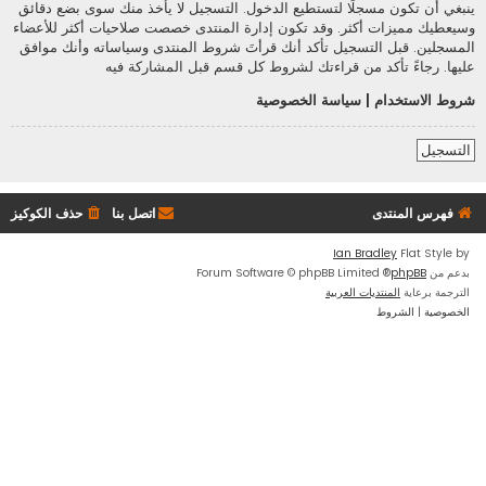
ينبغي أن تكون مسجلًا لتستطيع الدخول. التسجيل لا يأخذ منك سوى بضع دقائق
وسيعطيك مميزات أكثر. وقد تكون إدارة المنتدى خصصت صلاحيات أكثر للأعضاء
المسجلين. قبل التسجيل تأكد أنك قرأتَ شروط المنتدى وسياساته وأنك موافق
عليها. رجاءً تأكد من قراءتك لشروط كل قسم قبل المشاركة فيه
شروط الاستخدام
|
سياسة الخصوصية
التسجيل
فهرس المنتدى
اتصل بنا
حذف الكوكيز
Ian Bradley
Flat Style by
بدعم من
phpBB
® Forum Software © phpBB Limited
الترجمة برعاية
المنتديات العربية
الخصوصية
|
الشروط