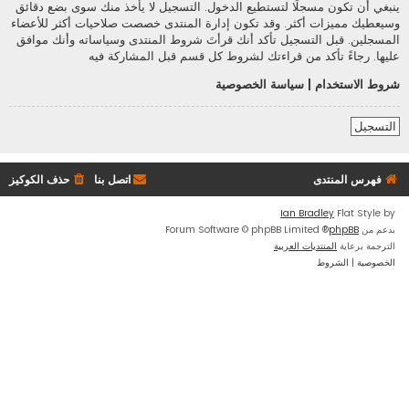
ينبغي أن تكون مسجلًا لتستطيع الدخول. التسجيل لا يأخذ منك سوى بضع دقائق
وسيعطيك مميزات أكثر. وقد تكون إدارة المنتدى خصصت صلاحيات أكثر للأعضاء
المسجلين. قبل التسجيل تأكد أنك قرأتَ شروط المنتدى وسياساته وأنك موافق
عليها. رجاءً تأكد من قراءتك لشروط كل قسم قبل المشاركة فيه
شروط الاستخدام
|
سياسة الخصوصية
التسجيل
فهرس المنتدى
اتصل بنا
حذف الكوكيز
Ian Bradley
Flat Style by
بدعم من
phpBB
® Forum Software © phpBB Limited
الترجمة برعاية
المنتديات العربية
الخصوصية
|
الشروط