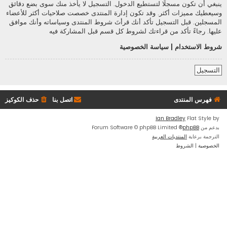
ينبغي أن تكون مسجلًا لتستطيع الدخول. التسجيل لا يأخذ منك سوى بضع دقائق
وسيعطيك مميزات أكثر. وقد تكون إدارة المنتدى خصصت صلاحيات أكثر للأعضاء
المسجلين. قبل التسجيل تأكد أنك قرأتَ شروط المنتدى وسياساته وأنك موافق
عليها. رجاءً تأكد من قراءتك لشروط كل قسم قبل المشاركة فيه
شروط الاستخدام
|
سياسة الخصوصية
التسجيل
فهرس المنتدى
اتصل بنا
حذف الكوكيز
Ian Bradley
Flat Style by
بدعم من
phpBB
® Forum Software © phpBB Limited
الترجمة برعاية
المنتديات العربية
الخصوصية
|
الشروط