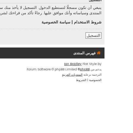
التسجيل
ينبغي أن تكون مسجلًا لتستطيع الدخول. التسجيل لا يأخذ منك 
المنتدى وسياساته وأنك موافق عليها. رجاءً تأكد من قراءتك لش
شروط الاستخدام
|
سياسة الخصوصية
التسجيل
فهرس المنتدى
Ian Bradley
Flat Style by
بدعم من
phpBB
® Forum Software © phpBB Limited
الترجمة برعاية
المنتديات العربية
الخصوصية
|
الشروط