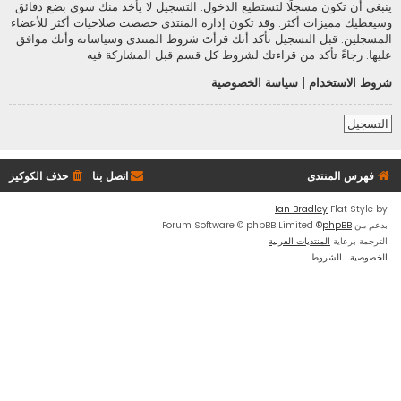
ينبغي أن تكون مسجلًا لتستطيع الدخول. التسجيل لا يأخذ منك سوى بضع دقائق
وسيعطيك مميزات أكثر. وقد تكون إدارة المنتدى خصصت صلاحيات أكثر للأعضاء
المسجلين. قبل التسجيل تأكد أنك قرأتَ شروط المنتدى وسياساته وأنك موافق
عليها. رجاءً تأكد من قراءتك لشروط كل قسم قبل المشاركة فيه
شروط الاستخدام
|
سياسة الخصوصية
التسجيل
فهرس المنتدى
اتصل بنا
حذف الكوكيز
Ian Bradley
Flat Style by
بدعم من
phpBB
® Forum Software © phpBB Limited
الترجمة برعاية
المنتديات العربية
الخصوصية
|
الشروط