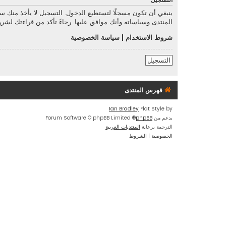
التسجيل
ينبغي أن تكون مسجلًا لتستطيع الدخول. التسجيل لا يأخذ منك 
المنتدى وسياساته وأنك موافق عليها. رجاءً تأكد من قراءتك لش
شروط الاستخدام
|
سياسة الخصوصية
التسجيل
فهرس المنتدى
Ian Bradley
Flat Style by
بدعم من
phpBB
® Forum Software © phpBB Limited
الترجمة برعاية
المنتديات العربية
الخصوصية
|
الشروط