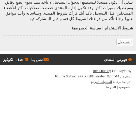
ينبغي أن تكون مسجلًا لتستطيع الدخول. التسجيل لا يأخذ منك سوى بضع دقائق
وسيعطيك مميزات أكثر. وقد تكون إدارة المنتدى خصصت صلاحيات أكثر للأعضاء
المسجلين. قبل التسجيل تأكد أنك قرأتَ شروط المنتدى وسياساته وأنك موافق
عليها. رجاءً تأكد من قراءتك لشروط كل قسم قبل المشاركة فيه
شروط الاستخدام
|
سياسة الخصوصية
التسجيل
فهرس المنتدى
اتصل بنا
حذف الكوكيز
Ian Bradley
Flat Style by
بدعم من
phpBB
® Forum Software © phpBB Limited
الترجمة برعاية
المنتديات العربية
الخصوصية
|
الشروط