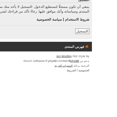
التسجيل
ينبغي أن تكون مسجلًا لتستطيع الدخول. التسجيل لا يأخذ منك 
المنتدى وسياساته وأنك موافق عليها. رجاءً تأكد من قراءتك لش
شروط الاستخدام
|
سياسة الخصوصية
التسجيل
فهرس المنتدى
Ian Bradley
Flat Style by
بدعم من
phpBB
® Forum Software © phpBB Limited
الترجمة برعاية
المنتديات العربية
الخصوصية
|
الشروط