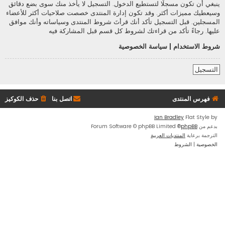
ينبغي أن تكون مسجلًا لتستطيع الدخول. التسجيل لا يأخذ منك سوى بضع دقائق
وسيعطيك مميزات أكثر. وقد تكون إدارة المنتدى خصصت صلاحيات أكثر للأعضاء
المسجلين. قبل التسجيل تأكد أنك قرأتَ شروط المنتدى وسياساته وأنك موافق
عليها. رجاءً تأكد من قراءتك لشروط كل قسم قبل المشاركة فيه
شروط الاستخدام
|
سياسة الخصوصية
التسجيل
فهرس المنتدى
اتصل بنا
حذف الكوكيز
Ian Bradley
Flat Style by
بدعم من
phpBB
® Forum Software © phpBB Limited
الترجمة برعاية
المنتديات العربية
الخصوصية
|
الشروط