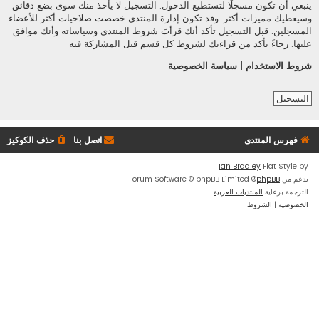
ينبغي أن تكون مسجلًا لتستطيع الدخول. التسجيل لا يأخذ منك سوى بضع دقائق
وسيعطيك مميزات أكثر. وقد تكون إدارة المنتدى خصصت صلاحيات أكثر للأعضاء
المسجلين. قبل التسجيل تأكد أنك قرأتَ شروط المنتدى وسياساته وأنك موافق
عليها. رجاءً تأكد من قراءتك لشروط كل قسم قبل المشاركة فيه
شروط الاستخدام
|
سياسة الخصوصية
التسجيل
فهرس المنتدى
اتصل بنا
حذف الكوكيز
Ian Bradley
Flat Style by
بدعم من
phpBB
® Forum Software © phpBB Limited
الترجمة برعاية
المنتديات العربية
الخصوصية
|
الشروط