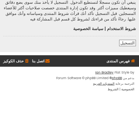
ينبغي أن تكون مسجلًا لتستطيع الدخول. التسجيل لا يأخذ منك سوى بضع دقائق
وسيعطيك مميزات أكثر. وقد تكون إدارة المنتدى خصصت صلاحيات أكثر للأعضاء
المسجلين. قبل التسجيل تأكد أنك قرأتَ شروط المنتدى وسياساته وأنك موافق
عليها. رجاءً تأكد من قراءتك لشروط كل قسم قبل المشاركة فيه
شروط الاستخدام
|
سياسة الخصوصية
التسجيل
فهرس المنتدى
اتصل بنا
حذف الكوكيز
Ian Bradley
Flat Style by
بدعم من
phpBB
® Forum Software © phpBB Limited
الترجمة برعاية
المنتديات العربية
الخصوصية
|
الشروط