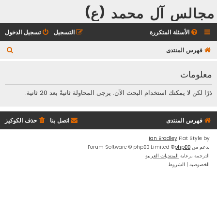
مجالس آل محمد (ع)
الأسئلة المتكررة
التسجيل
تسجيل الدخول
ب
فهرس المنتدى
ح
معلومات
ث
ذرًا لكن لا يمكنك استخدام البحث الآن. يرجى المحاولة ثانيةً بعد 20 ثانية.
فهرس المنتدى
اتصل بنا
حذف الكوكيز
Ian Bradley
Flat Style by
بدعم من
phpBB
® Forum Software © phpBB Limited
الترجمة برعاية
المنتديات العربية
الخصوصية
|
الشروط