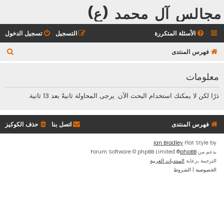
مجالس آل محمد (ع)
الأسئلة المتكررة
التسجيل
تسجيل الدخول
ب
فهرس المنتدى
ح
معلومات
ث
ذرًا لكن لا يمكنك استخدام البحث الآن. يرجى المحاولة ثانيةً بعد 13 ثانية.
فهرس المنتدى
اتصل بنا
حذف الكوكيز
Ian Bradley
Flat Style by
بدعم من
phpBB
® Forum Software © phpBB Limited
الترجمة برعاية
المنتديات العربية
الخصوصية
|
الشروط