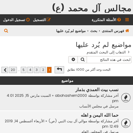
مجالس آل محمد (ع)
الأسئلة المتكررة
التسجيل
تسجيل الدخول
ب
فهرس المنتدى
بحث
مواضيع لم يُرد عليها
ح
مواضيع لم يُرد عليها
ث
الذهاب إلى البحث المتقدم
بحث
بحث متقدم
صفحة
1
من
20
البحث وجد أكثر من 1000 تطابق
20
…
5
4
3
2
1
التالي
مواضيع
نسب بيت العمدي بذمار
آخر مشاركة بواسطة
abohashem2000
«
السبت مارس 15, 2025 4:01
pm
مرسل في
مجلس الأنساب
حما الله اليمن و اهله
آخر مشاركة بواسطة
موالي آل بيت النبي (ص)
«
الأربعاء أغسطس 14, 2019
12:49 pm
مرسل في
المجلس العام