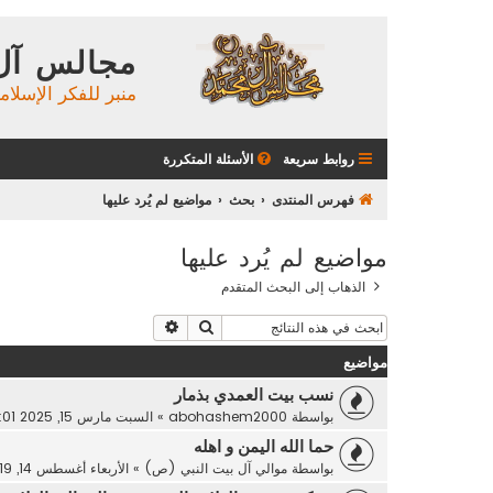
مجالس آل
منبر للفكر الإسلام
روابط سريعة
الأسئلة المتكررة
فهرس المنتدى
بحث
مواضيع لم يُرد عليها
مواضيع لم يُرد عليها
الذهاب إلى البحث المتقدم
بحث
بحث متقدم
مواضيع
نسب بيت العمدي بذمار
بواسطة
abohashem2000
»
السبت مارس 15, 2025 4:01 pm
حما الله اليمن و اهله
بواسطة
موالي آل بيت النبي (ص)
»
الأربعاء أغسطس 14, 2019 12:49 pm