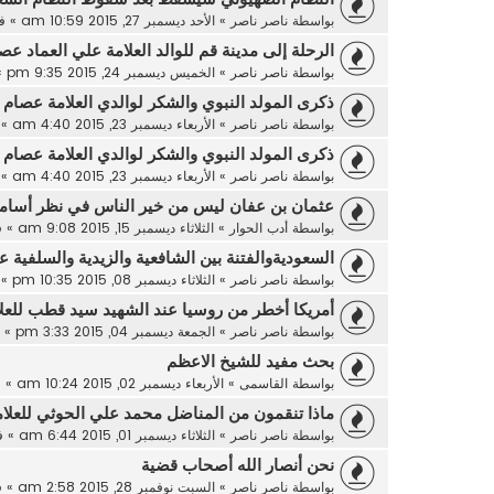
بواسطة
ناصر ناصر
»
الأحد ديسمبر 27, 2015 10:59 am
» ف
الرحلة إلى مدينة قم للوالد العلامة علي العماد عص
بواسطة
ناصر ناصر
»
الخميس ديسمبر 24, 2015 9:35 pm
»
ذكرى المولد النبوي والشكر لوالدي العلامة عصام ا
بواسطة
ناصر ناصر
»
الأربعاء ديسمبر 23, 2015 4:40 am
» 
ذكرى المولد النبوي والشكر لوالدي العلامة عصام ا
بواسطة
ناصر ناصر
»
الأربعاء ديسمبر 23, 2015 4:40 am
» 
عثمان بن عفان ليس من خير الناس في نظر أسامة
بواسطة
أدب الحوار
»
الثلاثاء ديسمبر 15, 2015 9:08 am
» 
السعوديةوالفتنة بين الشافعية والزيدية والسلفية ع
بواسطة
ناصر ناصر
»
الثلاثاء ديسمبر 08, 2015 10:35 pm
» 
أمريكا أخطر من روسيا عند الشهيد سيد قطب للعلا
بواسطة
ناصر ناصر
»
الجمعة ديسمبر 04, 2015 3:33 pm
» 
بحث مفيد للشيخ الاعظم
بواسطة
القاسمى
»
الأربعاء ديسمبر 02, 2015 10:24 am
» 
ماذا تنقمون من المناضل محمد علي الحوثي للعلام
بواسطة
ناصر ناصر
»
الثلاثاء ديسمبر 01, 2015 6:44 am
» 
نحن أنصار الله أصحاب قضية
بواسطة
ناصر ناصر
»
السبت نوفمبر 28, 2015 2:58 am
» 