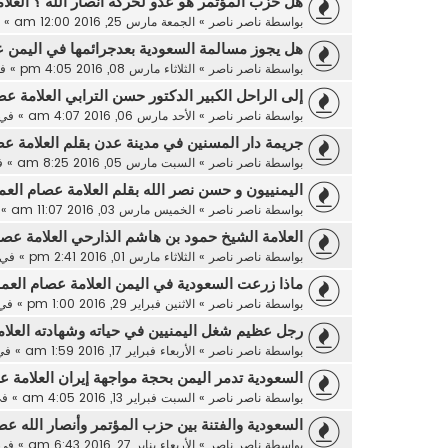
هل حزب المؤتمر هو عدو لحركة أنصار الله ؟ العلا
بواسطة
ناصر ناصر
»
الجمعة مارس 25, 2016 12:00 am
» 
هل يجوز مسالمة السعودية بعدجرائمها في اليمن ع
بواسطة
ناصر ناصر
»
الثلاثاء مارس 08, 2016 4:05 pm
» ف
إلى الراحل الكبير الدكتور حسن الترابي العلامة عص
بواسطة
ناصر ناصر
»
الأحد مارس 06, 2016 4:07 am
» في
جريمة دار المسنين في مدينة عدن بقلم العلامة عص
بواسطة
ناصر ناصر
»
السبت مارس 05, 2016 8:25 am
» 
اليمنييون و حسن نصر الله بقلم العلامة عصام العم
بواسطة
ناصر ناصر
»
الخميس مارس 03, 2016 11:07 am
» 
العلامة الشيخ حمود بن هاشم الذارحي العلامة عصا
بواسطة
ناصر ناصر
»
الثلاثاء مارس 01, 2016 2:41 pm
» في
ماذا زرعت السعودية في اليمن العلامة عصام العما
بواسطة
ناصر ناصر
»
الاثنين فبراير 29, 2016 1:00 pm
» في
رجل عظيم شغل اليمنيين في حياته وشهادته العلام
بواسطة
ناصر ناصر
»
الأربعاء فبراير 17, 2016 1:59 am
» ف
السعودية تدمر اليمن بحجة مواجهة إيران العلامة ع
بواسطة
ناصر ناصر
»
السبت فبراير 13, 2016 4:05 am
» ف
السعودية والفتنة بين حزب المؤتمر وأنصار الله عص
بواسطة
ناصر ناصر
»
الأربعاء يناير 27, 2016 6:43 am
» في