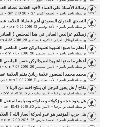
رسالة الأستاذ علي العماد لأخيه العلامة عصام العم
بواسطة
ناصر ناصر
»
الجمعة أكتوبر 27, 2017 2:18 am
» في
التصدي للعدوان السعودي أهم قضايانا للعلامة عصا
بواسطة
ناصر ناصر
»
الأحد نوفمبر 13, 2016 5:22 pm
» في
زميلكم عزالدين العياني في هذا المجلس ( العياني
بواسطة
ابوهلال العياني
»
الأربعاء سبتمبر 28, 2016 4:38 pm
أعظم ما صنع الشهيدالعميدالركن حسن الملصي الع
بواسطة
ناصر ناصر
»
الاثنين سبتمبر 26, 2016 7:07 am
» ف
أعظم ما صنع الشهيدالعميدالركن حسن الملصي الع
بواسطة
ناصر ناصر
»
الاثنين سبتمبر 26, 2016 7:07 am
» ف
محمد محمد المنصور علامة ربانيّ بقلم العلامة عصا
بواسطة
ناصر ناصر
»
الأحد سبتمبر 11, 2016 11:03 am
» في
نكاح / هل يجوز للرجل ان ينكح اخته من الزنا ؟
بواسطة
اصف بن برخيا
»
الاثنين يوليو 25, 2016 9:58 pm
» 
هل يعود حجه و زكواته و صلواته وصيامه المنتقل ال
بواسطة
اصف بن برخيا
»
الاثنين مايو 30, 2016 10:43 pm
» 
هل حزب المؤتمر هو عدو لحركة أنصار الله ؟ العلا
بواسطة
ناصر ناصر
»
الجمعة مارس 25, 2016 12:00 am
» 