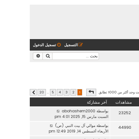
التسجيل
تسجيل الدخول
بحث
بحث متقدم
صفحة
1
من
20
وجد أكثر من 1000 تطابق
20
…
5
4
3
2
1
التالي
مشاهدات
آخر مشاركة
بواسطة
abohashem2000
23252
السبت مارس 15, 2025 4:01 pm
بواسطة
موالي آل بيت النبي (ص)
44990
الأربعاء أغسطس 14, 2019 12:49 pm