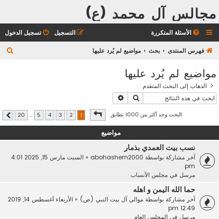
مجالس آل محمد (ع)
الأسئلة المتكررة
التسجيل
تسجيل الدخول
ب
فهرس المنتدى
بحث
مواضيع لم يُرد عليها
ح
مواضيع لم يُرد عليها
ث
الذهاب إلى البحث المتقدم
بحث
بحث متقدم
صفحة
1
من
20
البحث وجد أكثر من 1000 تطابق
20
…
5
4
3
2
1
التالي
مواضيع
نسب بيت العمدي بذمار
آخر مشاركة بواسطة
abohashem2000
«
السبت مارس 15, 2025 4:01
pm
مرسل في
مجلس الأنساب
حما الله اليمن و اهله
آخر مشاركة بواسطة
موالي آل بيت النبي (ص)
«
الأربعاء أغسطس 14, 2019
12:49 pm
مرسل في
المجلس العام